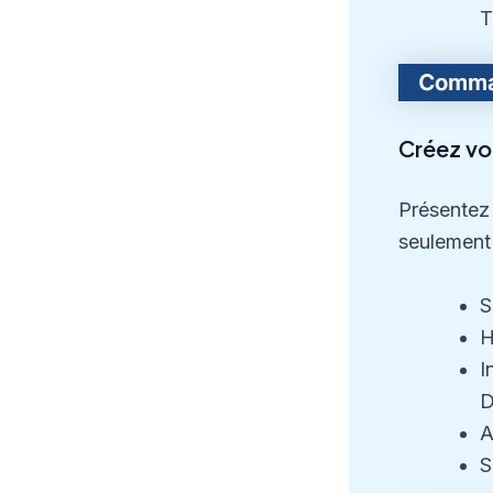
T
Créez vot
Présentez 
seulement
S
H
I
D
A
S