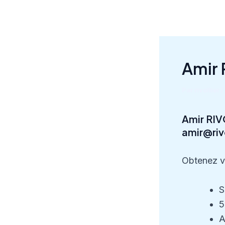
Aller
au
contenu
Amir 
Par
rivollier
/
Amir RIV
amir@riv
Obtenez v
S
5
A