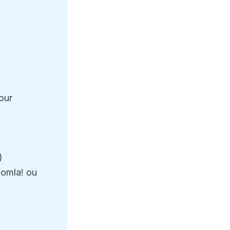
our
)
oomla! ou