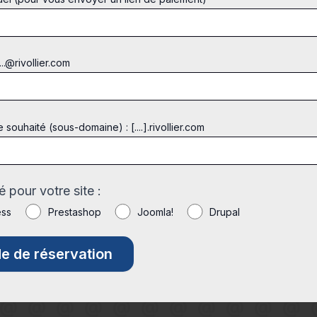
...@rivollier.com
ouhaité (sous-domaine) : [....].rivollier.com
 pour votre site :
ess
Prestashop
Joomla!
Drupal