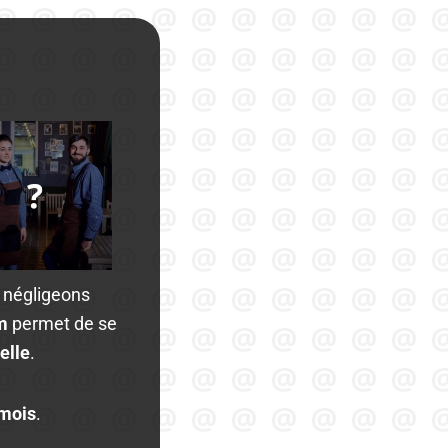
s négligeons
om
permet de se
elle
.
mois
.