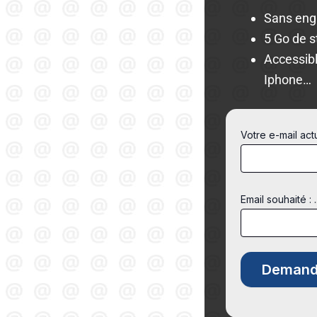
Sans en
5 Go de 
Accessibl
Iphone…
Votre e-mail ac
Email souhaité : 