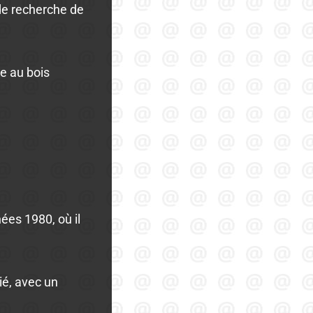
 de recherche de
e au bois
ées 1980, où il
ié, avec un