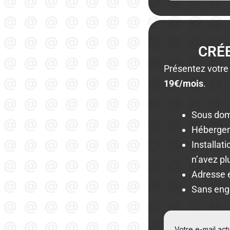
CRÉ
Présentez votre
19€/mois
.
Sous do
Hébergem
Installat
n’avez pl
Adresse 
Sans en
Votre e-mail ac