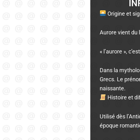
IN
Origine et sig
Aurore vient du la
« l’aurore », c’es
Dans la mytholog
Grecs. Le prénom
naissante.
Histoire et di
Utilisé dès l’An
époque romantiq