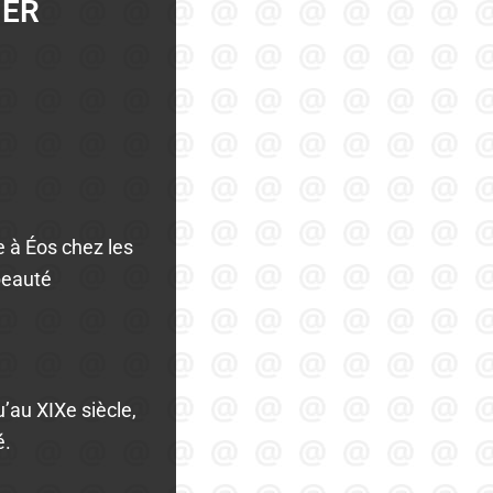
IER
e à Éos chez les
beauté
’au XIXe siècle,
é.