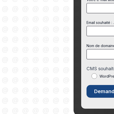
Email souhaité : .
Nom de domaine s
CMS souhaité
WordPr