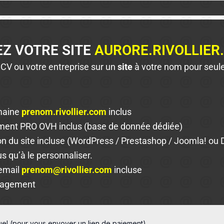
EZ VOTRE SITE
AURORE.RIVOLLIER
 CV ou votre entreprise sur un
site
à votre nom pour seu
maine
prenom.rivollier.com
inclus
ent PRO OVH inclus (base de donnée dédiée)
ion du site incluse (WordPress / Prestashop / Joomla! ou 
us qu’à le personnaliser.
email
prenom@rivollier.com
incluse
gagement
tuel (pour vous envoyer un lien de paiement)