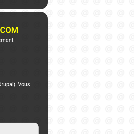
.COM
lement
Drupal). Vous