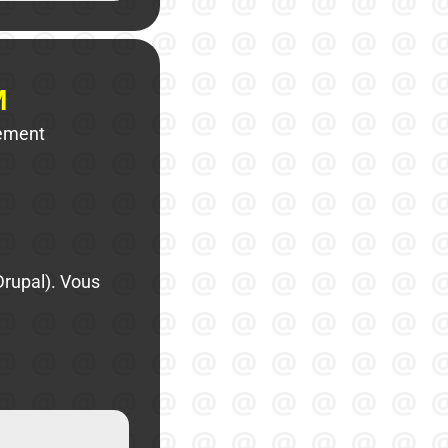
M
lement
Drupal). Vous