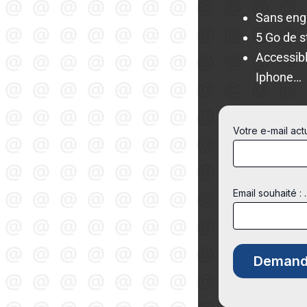
Sans en
5 Go de 
Accessibl
Iphone…
Votre e-mail ac
Email souhaité : 