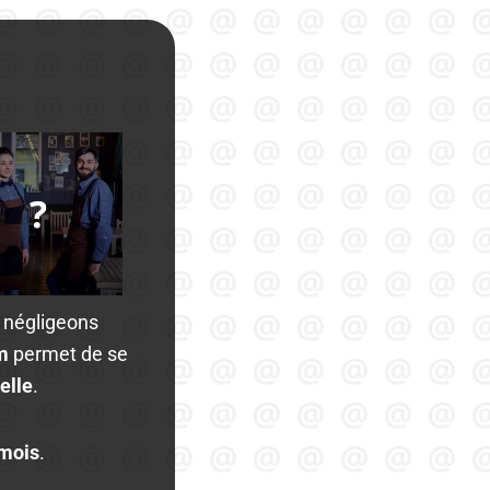
s négligeons
om
permet de se
elle
.
mois
.