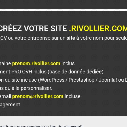
CRÉEZ VOTRE SITE
.RIVOLLIER.CO
 CV ou votre entreprise sur un
site
à votre nom pour seu
maine
prenom.rivollier.com
inclus
ent PRO OVH inclus (base de donnée dédiée)
ion du site incluse (WordPress / Prestashop / Joomla! ou 
us qu’à le personnaliser.
email
prenom@rivollier.com
incluse
gagement
tuel (pour vous envoyer un lien de paiement)