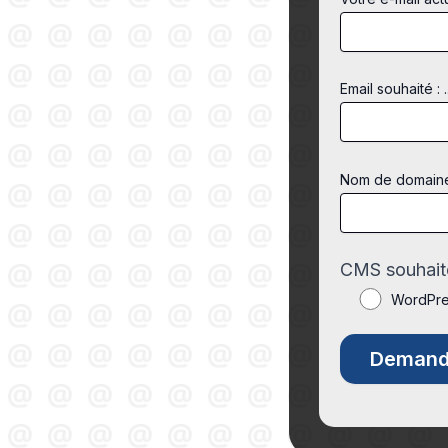
Email souhaité : .
Nom de domaine s
CMS souhaité
WordPr