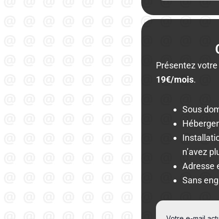
Présentez votre
19€/mois
.
Sous do
Hébergem
Installat
n’avez pl
Adresse 
Sans en
Votre e-mail ac