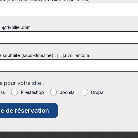
...@rivollier.com
ouhaité (sous-domaine) : [....].rivollier.com
 pour votre site :
ess
Prestashop
Joomla!
Drupal