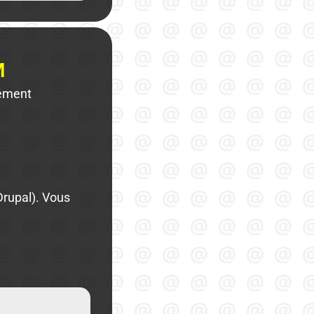
M
lement
Drupal). Vous