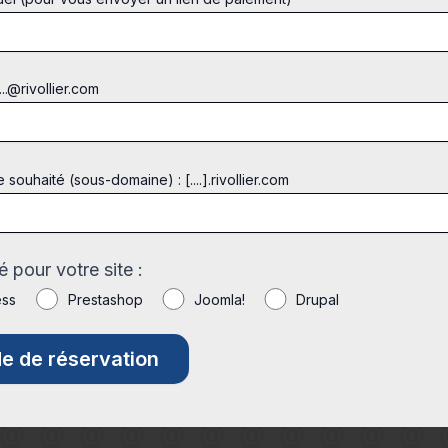
...@rivollier.com
ouhaité (sous-domaine) : [....].rivollier.com
 pour votre site :
ess
Prestashop
Joomla!
Drupal