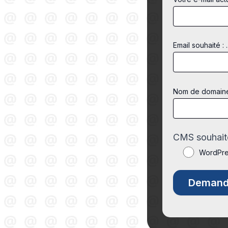
Email souhaité : .
Nom de domaine s
CMS souhaité
WordPr