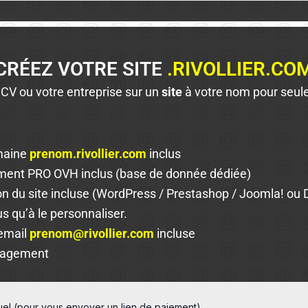
CRÉEZ VOTRE SITE
.RIVOLLIER.CO
 CV ou votre entreprise sur un
site
à votre nom pour seu
maine
prenom.rivollier.com
inclus
ent PRO OVH inclus (base de donnée dédiée)
ion du site incluse (WordPress / Prestashop / Joomla! ou 
us qu’à le personnaliser.
email
prenom@rivollier.com
incluse
gagement
tuel (pour vous envoyer un lien de paiement)