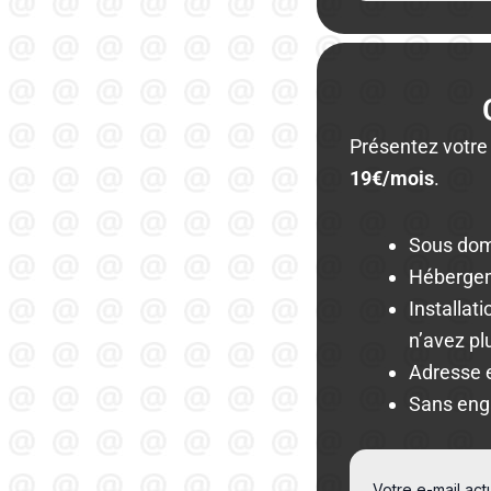
Présentez votre
19€/mois
.
Sous do
Hébergem
Installat
n’avez pl
Adresse 
Sans en
Votre e-mail ac