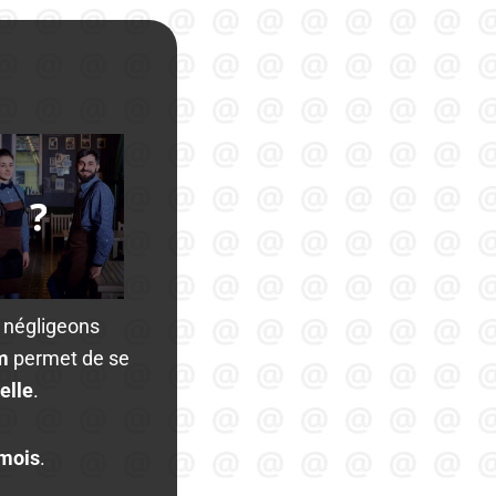
s négligeons
om
permet de se
elle
.
mois
.