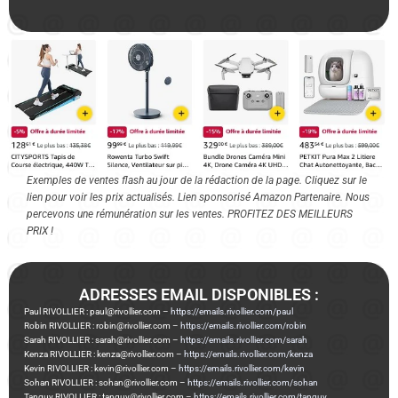
Exemples de ventes flash au jour de la rédaction de la page. Cliquez sur le
lien pour voir les prix actualisés. Lien sponsorisé Amazon Partenaire. Nous
percevons une rémunération sur les ventes. PROFITEZ DES MEILLEURS
PRIX !
ADRESSES EMAIL DISPONIBLES :
Paul RIVOLLIER : paul@rivollier.com –
https://emails.rivollier.com/paul
Robin RIVOLLIER : robin@rivollier.com –
https://emails.rivollier.com/robin
Sarah RIVOLLIER : sarah@rivollier.com –
https://emails.rivollier.com/sarah
Kenza RIVOLLIER : kenza@rivollier.com –
https://emails.rivollier.com/kenza
Kevin RIVOLLIER : kevin@rivollier.com –
https://emails.rivollier.com/kevin
Sohan RIVOLLIER : sohan@rivollier.com –
https://emails.rivollier.com/sohan
Tanguy RIVOLLIER : tanguy@rivollier.com –
https://emails.rivollier.com/tanguy