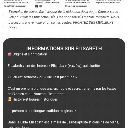
Exemples de ventes flash au jour de la rédaction de la page. Cliquez sur le
lien pour voir les prix actualisés. Lien sponsorisé Amazon Partenaire. Nous
percevons une rémunération sur les ventes. PROFITEZ DES MEILLEURS
PRIX !
INFORMATIONS SUR ELISABETH
Origine et signification
Élisabeth vient de l’hébreu « Elisheba » (אֱלִישֶׁבַע), qui signifie :
« Dieu est serment » ou « Dieu est plénitude ».
C’est un prénom biblique ancien, noble et sacré, transmis par les textes
de l’Ancien et du Nouveau Testament.
Histoire et figures historiques
Le prénom a une longue tradition religieuse :
Dans la Bible, Élisabeth est la mère de Jean-Baptiste et cousine de Marie,
mère de Jésus.