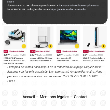
claude
Alexandra RIVOLLIER : alexandra@rivollier.com –
https://emails.rivollier.com/alexandra
André RIVOLLIER : andre@rivollier.com –
https://emails.rivollier.com/andre
…
Exemples de ventes flash au jour de la rédaction de la page. Cliquez sur le
lien pour voir les prix actualisés. Lien sponsorisé Amazon Partenaire. Nous
percevons une rémunération sur les ventes. PROFITEZ DES MEILLEURS
PRIX !
Accueil
–
Mentions légales
–
Contact