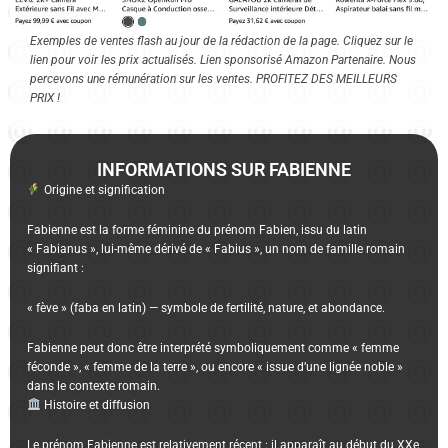
Exemples de ventes flash au jour de la rédaction de la page. Cliquez sur le
lien pour voir les prix actualisés. Lien sponsorisé Amazon Partenaire. Nous
percevons une rémunération sur les ventes. PROFITEZ DES MEILLEURS
PRIX !
INFORMATIONS SUR FABIENNE
Origine et signification
Fabienne est la forme féminine du prénom Fabien, issu du latin
« Fabianus », lui-même dérivé de « Fabius », un nom de famille romain
signifiant :
« fève » (faba en latin) — symbole de fertilité, nature, et abondance.
Fabienne peut donc être interprété symboliquement comme « femme
féconde », « femme de la terre », ou encore « issue d’une lignée noble »
dans le contexte romain.
Histoire et diffusion
Le prénom Fabienne est relativement récent : il apparaît au début du XXe