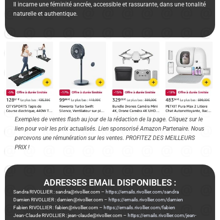
Il incarne une féminité ancrée, accessible et rassurante, dans une tonalité
naturelle et authentique.
Exemples de ventes flash au jour de la rédaction de la page. Cliquez sur le
lien pour voir les prix actualisés. Lien sponsorisé Amazon Partenaire. Nous
percevons une rémunération sur les ventes. PROFITEZ DES MEILLEURS
PRIX !
ADRESSES EMAIL DISPONIBLES :
Sandra RIVOLLIER : sandra@rivollier.com –
https://emails.rivollier.com/sandra
Damien RIVOLLIER : damien@rivollier.com –
https://emails.rivollier.com/damien
Fabien RIVOLLIER : fabien@rivollier.com –
https://emails.rivollier.com/fabien
Jean-Claude RIVOLLIER : jean-claude@rivollier.com –
https://emails.rivollier.com/jean-