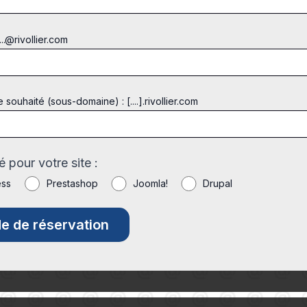
...@rivollier.com
ouhaité (sous-domaine) : [....].rivollier.com
 pour votre site :
ess
Prestashop
Joomla!
Drupal