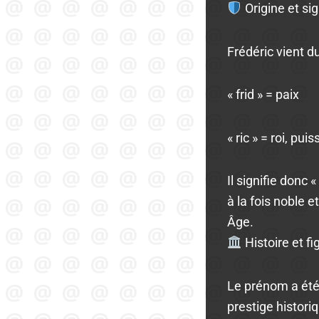
Origine et sig
Frédéric vient d
« frid » = paix
« ric » = roi, pui
Il signifie donc 
à la fois noble 
Âge.
Histoire et fi
Le prénom a été 
prestige historiq