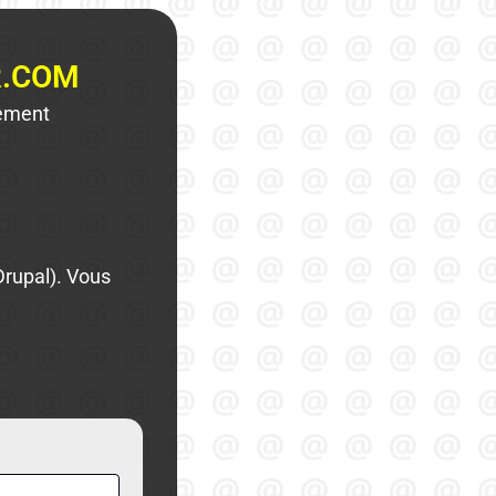
R.COM
lement
Drupal). Vous