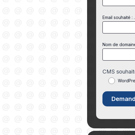
Email souhaité : .
Nom de domaine s
CMS souhaité
WordPr