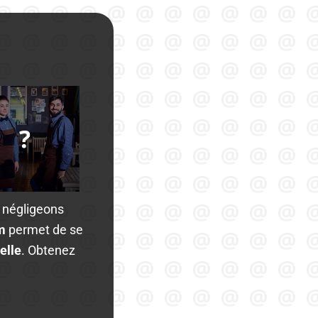
s négligeons
om
permet de se
elle
. Obtenez