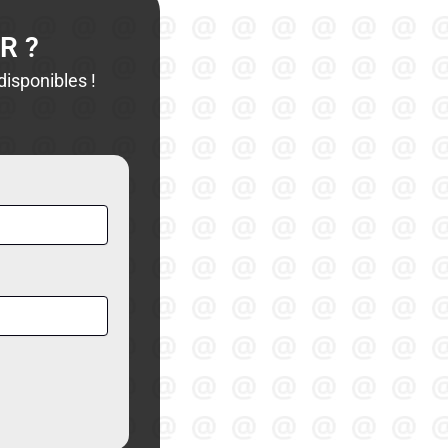
R ?
isponibles !