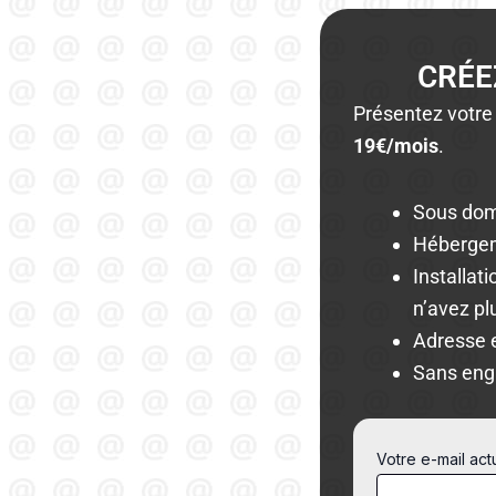
CRÉE
Présentez votre
19€/mois
.
Sous do
Hébergem
Installat
n’avez pl
Adresse 
Sans en
Votre e-mail ac