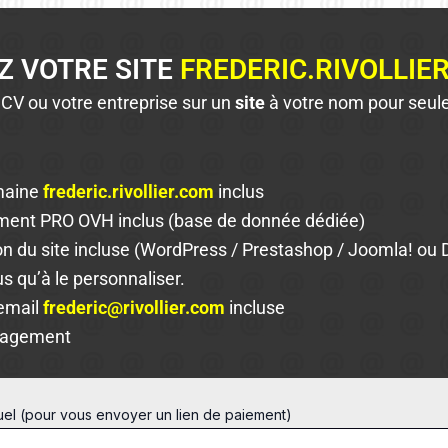
Z VOTRE SITE
FREDERIC.RIVOLLIE
 CV ou votre entreprise sur un
site
à votre nom pour seu
maine
frederic.rivollier.com
inclus
ent PRO OVH inclus (base de donnée dédiée)
ion du site incluse (WordPress / Prestashop / Joomla! ou 
us qu’à le personnaliser.
email
frederic@rivollier.com
incluse
gagement
tuel (pour vous envoyer un lien de paiement)