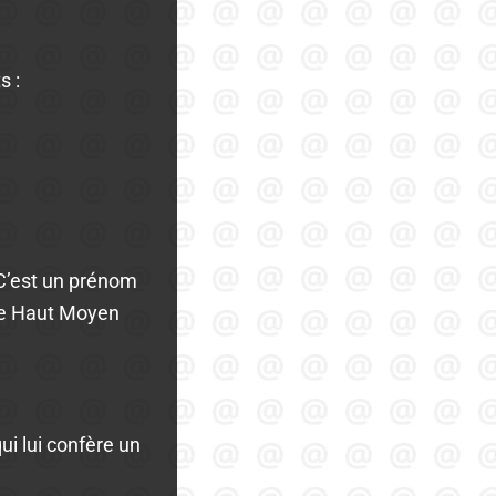
s :
». C’est un prénom
 le Haut Moyen
ui lui confère un