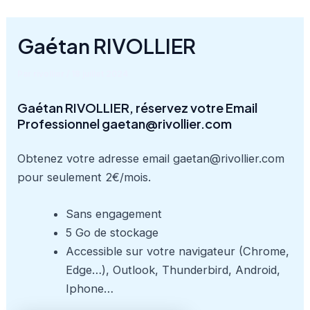
Aller
au
Gaétan RIVOLLIER
contenu
Par
rivollier
/
18 juillet 2024
Gaétan RIVOLLIER, réservez votre Email
Professionnel gaetan@rivollier.com
Obtenez votre adresse email gaetan@rivollier.com
pour seulement 2€/mois.
Sans engagement
5 Go de stockage
Accessible sur votre navigateur (Chrome,
Edge…), Outlook, Thunderbird, Android,
Iphone…