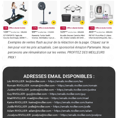
Exemples de ventes flash au jour de la rédaction de la page. Cliquez sur le
lien pour voir les prix actualisés. Lien sponsorisé Amazon Partenaire. Nous
percevons une rémunération sur les ventes. PROFITEZ DES MEILLEURS
PRIX !
ADRESSES EMAIL DISPONIBLES :
Léo RIVOLLIER : leo@rivollier.com –
https://emails.rivollier.com/leo
Romain RIVOLLIER : romain@rivollier.com –
https://emails.rivollier.com/romain
Justine RIVOLLIER : justine@rivollier.com –
https://emails.rivollier.com/justine
Guy RIVOLLIER : guy@rivollier.com –
https://emails.rivollier.com/guy
Maël RIVOLLIER : mael@rivollier.com –
https://emails.rivollier.com/mael
Karine RIVOLLIER : karine@rivollier.com –
https://emails.rivollier.com/karine
Joëlle RIVOLLIER : joelle@rivollier.com –
https://emails.rivollier.com/joelle
Adam RIVOLLIER : adam@rivollier.com –
https://emails.rivollier.com/adam
Jocelyne RIVOLLIER : jocelyne@rivollier.com –
https://emails.rivollier.com/jocelyne