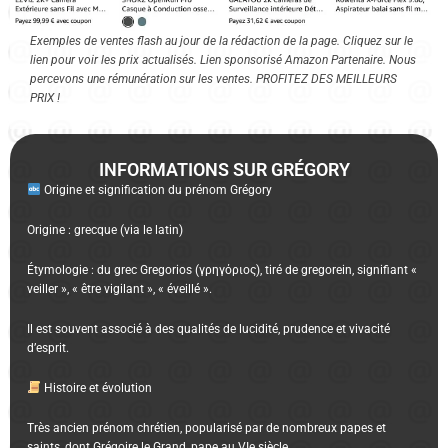
Exemples de ventes flash au jour de la rédaction de la page. Cliquez sur le
lien pour voir les prix actualisés. Lien sponsorisé Amazon Partenaire. Nous
percevons une rémunération sur les ventes. PROFITEZ DES MEILLEURS
PRIX !
INFORMATIONS SUR GRÉGORY
Origine et signification du prénom Grégory
Origine : grecque (via le latin)
Étymologie : du grec Gregorios (γρηγόριος), tiré de gregorein, signifiant «
veiller », « être vigilant », « éveillé ».
Il est souvent associé à des qualités de lucidité, prudence et vivacité
d’esprit.
Histoire et évolution
Très ancien prénom chrétien, popularisé par de nombreux papes et
saints, dont Grégoire le Grand, pape au VIe siècle.