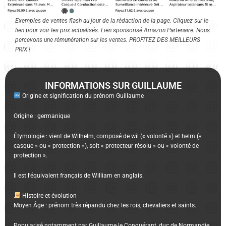
Exemples de ventes flash au jour de la rédaction de la page. Cliquez sur le
lien pour voir les prix actualisés. Lien sponsorisé Amazon Partenaire. Nous
percevons une rémunération sur les ventes. PROFITEZ DES MEILLEURS
PRIX !
INFORMATIONS SUR GUILLAUME
Origine et signification du prénom Guillaume
Origine : germanique
Étymologie : vient de Wilhelm, composé de wil (« volonté ») et helm («
casque » ou « protection »), soit « protecteur résolu » ou « volonté de
protection ».
Il est l’équivalent français de William en anglais.
Histoire et évolution
Moyen Âge : prénom très répandu chez les rois, chevaliers et saints.
Popularisé notamment par Guillaume le Conquérant, duc de Normandie