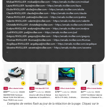
Mickael RIVOLLIER : mickael@rivollier.com –
https://emails.rivollier.com/mickael
Laura RIVOLLIER : laura@rivollier.com –
https://emails.rivollier.com/laura
Elodie RIVOLLIER : elodie@rivollier.com –
https://emails.rivollier.com/elodie
Claude RIVOLLIER : claude@rivollier.com –
https://emails.rivollier.com/claude
Patrice RIVOLLIER : patrice@rivollier.com –
https://emails.rivollier.com/patrice
Valentin RIVOLLIER : valentin@rivollier.com –
https://emails.rivollier.com/valentin
Christelle RIVOLLIER : christelle@rivollier.com –
https://emails.rivollier.com/christelle
Evelyne RIVOLLIER : evelyne@rivollier.com –
https://emails.rivollier.com/evelyne
Joël RIVOLLIER : joel@rivollier.com –
https://emails.rivollier.com/joel
Grégory RIVOLLIER : gregory@rivollier.com –
https://emails.rivollier.com/gregory
Thomas RIVOLLIER : thomas@rivollier.com –
https://emails.rivollier.com/thomas
Angélique RIVOLLIER : angelique@rivollier.com –
https://emails.rivollier.com/angelique
Séverine RIVOLLIER : severine@rivollier.com –
https://emails.rivollier.com/severine
…
Exemples de ventes flash au jour de la rédaction de la page. Cliquez sur le