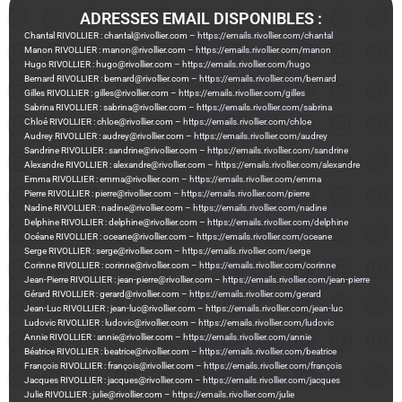
ADRESSES EMAIL DISPONIBLES :
Chantal RIVOLLIER : chantal@rivollier.com –
https://emails.rivollier.com/chantal
Manon RIVOLLIER : manon@rivollier.com –
https://emails.rivollier.com/manon
Hugo RIVOLLIER : hugo@rivollier.com –
https://emails.rivollier.com/hugo
Bernard RIVOLLIER : bernard@rivollier.com –
https://emails.rivollier.com/bernard
Gilles RIVOLLIER : gilles@rivollier.com –
https://emails.rivollier.com/gilles
Sabrina RIVOLLIER : sabrina@rivollier.com –
https://emails.rivollier.com/sabrina
Chloé RIVOLLIER : chloe@rivollier.com –
https://emails.rivollier.com/chloe
Audrey RIVOLLIER : audrey@rivollier.com –
https://emails.rivollier.com/audrey
Sandrine RIVOLLIER : sandrine@rivollier.com –
https://emails.rivollier.com/sandrine
Alexandre RIVOLLIER : alexandre@rivollier.com –
https://emails.rivollier.com/alexandre
Emma RIVOLLIER : emma@rivollier.com –
https://emails.rivollier.com/emma
Pierre RIVOLLIER : pierre@rivollier.com –
https://emails.rivollier.com/pierre
Nadine RIVOLLIER : nadine@rivollier.com –
https://emails.rivollier.com/nadine
Delphine RIVOLLIER : delphine@rivollier.com –
https://emails.rivollier.com/delphine
Océane RIVOLLIER : oceane@rivollier.com –
https://emails.rivollier.com/oceane
Serge RIVOLLIER : serge@rivollier.com –
https://emails.rivollier.com/serge
Corinne RIVOLLIER : corinne@rivollier.com –
https://emails.rivollier.com/corinne
Jean-Pierre RIVOLLIER : jean-pierre@rivollier.com –
https://emails.rivollier.com/jean-pierre
Gérard RIVOLLIER : gerard@rivollier.com –
https://emails.rivollier.com/gerard
Jean-Luc RIVOLLIER : jean-luc@rivollier.com –
https://emails.rivollier.com/jean-luc
Ludovic RIVOLLIER : ludovic@rivollier.com –
https://emails.rivollier.com/ludovic
Annie RIVOLLIER : annie@rivollier.com –
https://emails.rivollier.com/annie
Béatrice RIVOLLIER : beatrice@rivollier.com –
https://emails.rivollier.com/beatrice
François RIVOLLIER : françois@rivollier.com –
https://emails.rivollier.com/françois
Jacques RIVOLLIER : jacques@rivollier.com –
https://emails.rivollier.com/jacques
Julie RIVOLLIER : julie@rivollier.com –
https://emails.rivollier.com/julie