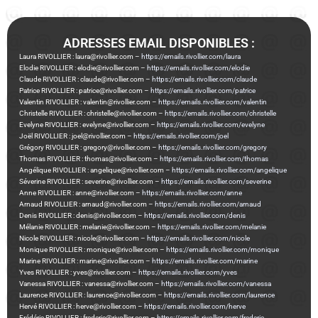
ADRESSES EMAIL DISPONIBLES :
Laura RIVOLLIER : laura@rivollier.com –
https://emails.rivollier.com/laura
Elodie RIVOLLIER : elodie@rivollier.com –
https://emails.rivollier.com/elodie
Claude RIVOLLIER : claude@rivollier.com –
https://emails.rivollier.com/claude
Patrice RIVOLLIER : patrice@rivollier.com –
https://emails.rivollier.com/patrice
Valentin RIVOLLIER : valentin@rivollier.com –
https://emails.rivollier.com/valentin
Christelle RIVOLLIER : christelle@rivollier.com –
https://emails.rivollier.com/christelle
Evelyne RIVOLLIER : evelyne@rivollier.com –
https://emails.rivollier.com/evelyne
Joël RIVOLLIER : joel@rivollier.com –
https://emails.rivollier.com/joel
Grégory RIVOLLIER : gregory@rivollier.com –
https://emails.rivollier.com/gregory
Thomas RIVOLLIER : thomas@rivollier.com –
https://emails.rivollier.com/thomas
Angélique RIVOLLIER : angelique@rivollier.com –
https://emails.rivollier.com/angelique
Séverine RIVOLLIER : severine@rivollier.com –
https://emails.rivollier.com/severine
Anne RIVOLLIER : anne@rivollier.com –
https://emails.rivollier.com/anne
Arnaud RIVOLLIER : arnaud@rivollier.com –
https://emails.rivollier.com/arnaud
Denis RIVOLLIER : denis@rivollier.com –
https://emails.rivollier.com/denis
Mélanie RIVOLLIER : melanie@rivollier.com –
https://emails.rivollier.com/melanie
Nicole RIVOLLIER : nicole@rivollier.com –
https://emails.rivollier.com/nicole
Monique RIVOLLIER : monique@rivollier.com –
https://emails.rivollier.com/monique
Marine RIVOLLIER : marine@rivollier.com –
https://emails.rivollier.com/marine
Yves RIVOLLIER : yves@rivollier.com –
https://emails.rivollier.com/yves
Vanessa RIVOLLIER : vanessa@rivollier.com –
https://emails.rivollier.com/vanessa
Laurence RIVOLLIER : laurence@rivollier.com –
https://emails.rivollier.com/laurence
Hervé RIVOLLIER : herve@rivollier.com –
https://emails.rivollier.com/herve
Frédéric RIVOLLIER : frederic@rivollier.com –
https://emails.rivollier.com/frederic