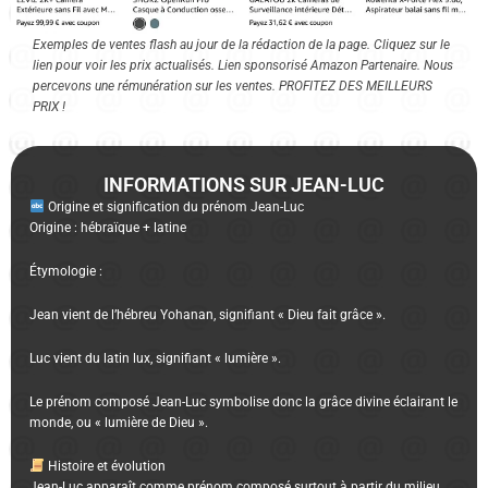
Exemples de ventes flash au jour de la rédaction de la page. Cliquez sur le
lien pour voir les prix actualisés. Lien sponsorisé Amazon Partenaire. Nous
percevons une rémunération sur les ventes. PROFITEZ DES MEILLEURS
PRIX !
INFORMATIONS SUR JEAN-LUC
Origine et signification du prénom Jean-Luc
Origine : hébraïque + latine
Étymologie :
Jean vient de l’hébreu Yohanan, signifiant « Dieu fait grâce ».
Luc vient du latin lux, signifiant « lumière ».
Le prénom composé Jean-Luc symbolise donc la grâce divine éclairant le
monde, ou « lumière de Dieu ».
Histoire et évolution
Jean-Luc apparaît comme prénom composé surtout à partir du milieu