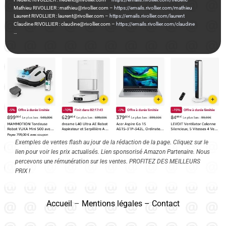
Mathieu RIVOLLIER : mathieu@rivollier.com –
https://emails.rivollier.com/mathieu
Laurent RIVOLLIER : laurent@rivollier.com –
https://emails.rivollier.com/laurent
Claudine RIVOLLIER : claudine@rivollier.com –
https://emails.rivollier.com/claudine
…
Exemples de ventes flash au jour de la rédaction de la page. Cliquez sur le
lien pour voir les prix actualisés. Lien sponsorisé Amazon Partenaire. Nous
percevons une rémunération sur les ventes. PROFITEZ DES MEILLEURS
PRIX !
Accueil
–
Mentions légales
–
Contact