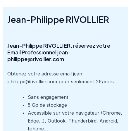
Aller
au
Jean-Philippe RIVOLLIER
contenu
Par
rivollier
/
10 juillet 2024
Jean-Philippe RIVOLLIER, réservez votre
Email Professionnel jean-
philippe@rivollier.com
Obtenez votre adresse email jean-
philippe@rivollier.com pour seulement 2€/mois.
Sans engagement
5 Go de stockage
Accessible sur votre navigateur (Chrome,
Edge…), Outlook, Thunderbird, Android,
Iphone…