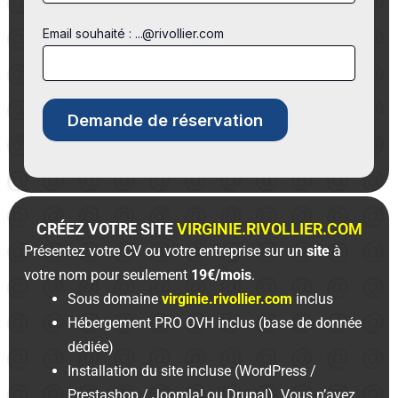
Email souhaité : ...@rivollier.com
CRÉEZ VOTRE SITE
VIRGINIE.RIVOLLIER.COM
Présentez votre CV ou votre entreprise sur un
site
à
votre nom pour seulement
19€/mois
.
Sous domaine
virginie.rivollier.com
inclus
Hébergement PRO OVH inclus (base de donnée
dédiée)
Installation du site incluse (WordPress /
Prestashop / Joomla! ou Drupal). Vous n’avez