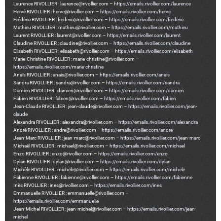
Laurence RIVOLLIER : laurence@rivollier.com –
https://emails.rivollier.com/laurence
Hervé RIVOLLIER : herve@rivollier.com –
https://emails.rivollier.com/herve
Frédéric RIVOLLIER : frederic@rivollier.com –
https://emails.rivollier.com/frederic
Mathieu RIVOLLIER : mathieu@rivollier.com –
https://emails.rivollier.com/mathieu
Laurent RIVOLLIER : laurent@rivollier.com –
https://emails.rivollier.com/laurent
Claudine RIVOLLIER : claudine@rivollier.com –
https://emails.rivollier.com/claudine
Elisabeth RIVOLLIER : elisabeth@rivollier.com –
https://emails.rivollier.com/elisabeth
Marie-Christine RIVOLLIER : marie-christine@rivollier.com –
https://emails.rivollier.com/marie-christine
Anaïs RIVOLLIER : anais@rivollier.com –
https://emails.rivollier.com/anais
Sandra RIVOLLIER : sandra@rivollier.com –
https://emails.rivollier.com/sandra
Damien RIVOLLIER : damien@rivollier.com –
https://emails.rivollier.com/damien
Fabien RIVOLLIER : fabien@rivollier.com –
https://emails.rivollier.com/fabien
Jean-Claude RIVOLLIER : jean-claude@rivollier.com –
https://emails.rivollier.com/jean-
claude
Alexandra RIVOLLIER : alexandra@rivollier.com –
https://emails.rivollier.com/alexandra
André RIVOLLIER : andre@rivollier.com –
https://emails.rivollier.com/andre
Jean-Marc RIVOLLIER : jean-marc@rivollier.com –
https://emails.rivollier.com/jean-marc
Michaël RIVOLLIER : michael@rivollier.com –
https://emails.rivollier.com/michael
Enzo RIVOLLIER : enzo@rivollier.com –
https://emails.rivollier.com/enzo
Dylan RIVOLLIER : dylan@rivollier.com –
https://emails.rivollier.com/dylan
Michèle RIVOLLIER : michele@rivollier.com –
https://emails.rivollier.com/michele
Fabienne RIVOLLIER : fabienne@rivollier.com –
https://emails.rivollier.com/fabienne
Inès RIVOLLIER : ines@rivollier.com –
https://emails.rivollier.com/ines
Emmanuelle RIVOLLIER : emmanuelle@rivollier.com –
https://emails.rivollier.com/emmanuelle
Jean-Michel RIVOLLIER : jean-michel@rivollier.com –
https://emails.rivollier.com/jean-
michel