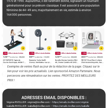
1970 et 1990. Aujourd’hui, il est rarement donné, signalant un tournant
générationnel pour ce prénom classique. Il est associé à une population
féminine de 44–49 ans, majoritairement en vie, estimée à environ
164 000 personnes.
Exemples de ventes flash au jour de la rédaction de la page. Cliquez sur le
lien pour voir les prix actualisés. Lien sponsorisé Amazon Partenaire. Nous
percevons une rémunération sur les ventes. PROFITEZ DES MEILLEURS
PRIX !
ADRESSES EMAIL DISPONIBLES :
Virginie RIVOLLIER : virginie@rivollier.com –
https://emails.rivollier.com/virginie
Isabelle RIVOLLIER : isabelle@rivollier.com –
https://emails.rivollier.com/isabelle