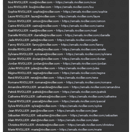
Noé RIVOLLIER : noe@rivollier.com –
https://emails.rivollier.com/noe
Lou RIVOLLIER : lou@rivollier.com –
https://emails.rivollier.com/lou
Sophie RIVOLLIER : sophie@rivollier.com –
https://emails.rivollier.com/sophie
Laure RIVOLLIER : laure@rivollier.com –
https://emails.rivollier.com/laure
Simon RIVOLLIER : simon@rivollier.com –
https://emails.rivollier.com/simon
Carine RIVOLLIER : carine@rivollier.com –
https://emails.rivollier.com/carine
Naël RIVOLLIER : nael@rivollier.com –
https://emails.rivollier.com/nael
Danielle RIVOLLIER : danielle@rivollier.com –
https://emails.rivollier.com/danielle
Jade RIVOLLIER : jade@rivollier.com –
https://emails.rivollier.com/jade
Fanny RIVOLLIER : fanny@rivollier.com –
https://emails.rivollier.com/fanny
Amélie RIVOLLIER : amelie@rivollier.com –
https://emails.rivollier.com/amelie
Sylviane RIVOLLIER : sylviane@rivollier.com –
https://emails.rivollier.com/sylviane
Dorian RIVOLLIER : dorian@rivollier.com –
https://emails.rivollier.com/dorian
Jordan RIVOLLIER : jordan@rivollier.com –
https://emails.rivollier.com/jordan
Jules RIVOLLIER : jules@rivollier.com –
https://emails.rivollier.com/jules
Régine RIVOLLIER : regine@rivollier.com –
https://emails.rivollier.com/regine
René RIVOLLIER : rene@rivollier.com –
https://emails.rivollier.com/rene
Romane RIVOLLIER : romane@rivollier.com –
https://emails.rivollier.com/romane
Amandine RIVOLLIER : amandine@rivollier.com –
https://emails.rivollier.com/amandine
Patrick RIVOLLIER : patrick@rivollier.com –
https://emails.rivollier.com/patrick
Catherine RIVOLLIER : catherine@rivollier.com –
https://emails.rivollier.com/catherine
Pascal RIVOLLIER : pascal@rivollier.com –
https://emails.rivollier.com/pascal
Sylvie RIVOLLIER : sylvie@rivollier.com –
https://emails.rivollier.com/sylvie
Jean RIVOLLIER : jean@rivollier.com –
https://emails.rivollier.com/jean
Sébastien RIVOLLIER : sebastien@rivollier.com –
https://emails.rivollier.com/sebastien
Alain RIVOLLIER : alain@rivollier.com –
https://emails.rivollier.com/alain
Christine RIVOLLIER : christine@rivollier.com –
https://emails.rivollier.com/christine
Marie RIVOLLIER : marie@rivollier.com –
https://emails.rivollier.com/marie