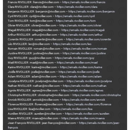
Francis RIVOLLIER : francis@rivollier.com –
https://emails.rivollier.com/francis
Clara RIVOLLIER : clara@rivollier.com –
https://emails.rivollier.com/clara
Benjamin RIVOLLIER : benjamin@rivollier.com –
https://emails.rivollier.com/benjamin
Cyril RIVOLLIER : cyril@rivollier.com –
https://emails.rivollier.com/cyril
Tom RIVOLLIER : tom@rivollier.com –
https://emails.rivollier.com/tom
Olivier RIVOLLIER : olivier@rivollier.com –
https://emails.rivollier.com/olivier
Magali RIVOLLIER : magali@rivollier.com –
https://emails.rivollier.com/magali
Arthur RIVOLLIER : arthur@rivollier.com –
https://emails.rivollier.com/arthur
Corentin RIVOLLIER : corentin@rivollier.com –
https://emails.rivollier.com/corentin
Léo RIVOLLIER : leo@rivollier.com –
https://emails.rivollier.com/leo
Romain RIVOLLIER : romain@rivollier.com –
https://emails.rivollier.com/romain
Justine RIVOLLIER : justine@rivollier.com –
https://emails.rivollier.com/justine
Guy RIVOLLIER : guy@rivollier.com –
https://emails.rivollier.com/guy
Maël RIVOLLIER : mael@rivollier.com –
https://emails.rivollier.com/mael
Karine RIVOLLIER : karine@rivollier.com –
https://emails.rivollier.com/karine
Joëlle RIVOLLIER : joelle@rivollier.com –
https://emails.rivollier.com/joelle
Adam RIVOLLIER : adam@rivollier.com –
https://emails.rivollier.com/adam
Jocelyne RIVOLLIER : jocelyne@rivollier.com –
https://emails.rivollier.com/jocelyne
Nathan RIVOLLIER : nathan@rivollier.com –
https://emails.rivollier.com/nathan
Agnès RIVOLLIER : agnes@rivollier.com –
https://emails.rivollier.com/agnes
Christophe RIVOLLIER : christophe@rivollier.com –
https://emails.rivollier.com/christophe
Annick RIVOLLIER : annick@rivollier.com –
https://emails.rivollier.com/annick
Florence RIVOLLIER : florence@rivollier.com –
https://emails.rivollier.com/florence
Lisa RIVOLLIER : lisa@rivollier.com –
https://emails.rivollier.com/lisa
Aurélien RIVOLLIER : aurelien@rivollier.com –
https://emails.rivollier.com/aurelien
Maeva RIVOLLIER : maeva@rivollier.com –
https://emails.rivollier.com/maeva
Jean-François RIVOLLIER : jean-françois@rivollier.com –
https://emails.rivollier.com/jean-
françois