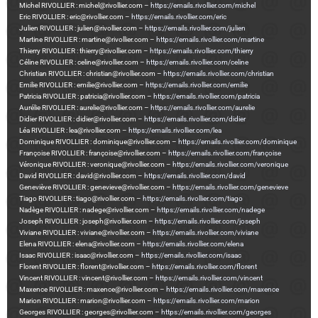
Michel RIVOLLIER : michel@rivollier.com –
https://emails.rivollier.com/michel
Eric RIVOLLIER : eric@rivollier.com –
https://emails.rivollier.com/eric
Julien RIVOLLIER : julien@rivollier.com –
https://emails.rivollier.com/julien
Martine RIVOLLIER : martine@rivollier.com –
https://emails.rivollier.com/martine
Thierry RIVOLLIER : thierry@rivollier.com –
https://emails.rivollier.com/thierry
Céline RIVOLLIER : celine@rivollier.com –
https://emails.rivollier.com/celine
Christian RIVOLLIER : christian@rivollier.com –
https://emails.rivollier.com/christian
Emilie RIVOLLIER : emilie@rivollier.com –
https://emails.rivollier.com/emilie
Patricia RIVOLLIER : patricia@rivollier.com –
https://emails.rivollier.com/patricia
Aurélie RIVOLLIER : aurelie@rivollier.com –
https://emails.rivollier.com/aurelie
Didier RIVOLLIER : didier@rivollier.com –
https://emails.rivollier.com/didier
Léa RIVOLLIER : lea@rivollier.com –
https://emails.rivollier.com/lea
Dominique RIVOLLIER : dominique@rivollier.com –
https://emails.rivollier.com/dominique
Françoise RIVOLLIER : françoise@rivollier.com –
https://emails.rivollier.com/françoise
Véronique RIVOLLIER : veronique@rivollier.com –
https://emails.rivollier.com/veronique
David RIVOLLIER : david@rivollier.com –
https://emails.rivollier.com/david
Geneviève RIVOLLIER : genevieve@rivollier.com –
https://emails.rivollier.com/genevieve
Tiago RIVOLLIER : tiago@rivollier.com –
https://emails.rivollier.com/tiago
Nadège RIVOLLIER : nadege@rivollier.com –
https://emails.rivollier.com/nadege
Joseph RIVOLLIER : joseph@rivollier.com –
https://emails.rivollier.com/joseph
Viviane RIVOLLIER : viviane@rivollier.com –
https://emails.rivollier.com/viviane
Elena RIVOLLIER : elena@rivollier.com –
https://emails.rivollier.com/elena
Isaac RIVOLLIER : isaac@rivollier.com –
https://emails.rivollier.com/isaac
Florent RIVOLLIER : florent@rivollier.com –
https://emails.rivollier.com/florent
Vincent RIVOLLIER : vincent@rivollier.com –
https://emails.rivollier.com/vincent
Maxence RIVOLLIER : maxence@rivollier.com –
https://emails.rivollier.com/maxence
Marion RIVOLLIER : marion@rivollier.com –
https://emails.rivollier.com/marion
Georges RIVOLLIER : georges@rivollier.com –
https://emails.rivollier.com/georges