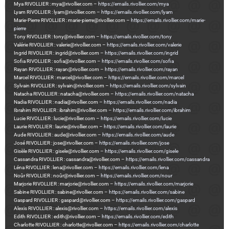
Mya RIVOLLIER : mya@rivollier.com –
https://emails.rivollier.com/mya
Lyam RIVOLLIER : lyam@rivollier.com –
https://emails.rivollier.com/lyam
Marie-Pierre RIVOLLIER : marie-pierre@rivollier.com –
https://emails.rivollier.com/marie-
pierre
Tony RIVOLLIER : tony@rivollier.com –
https://emails.rivollier.com/tony
Valérie RIVOLLIER : valerie@rivollier.com –
https://emails.rivollier.com/valerie
Ingrid RIVOLLIER : ingrid@rivollier.com –
https://emails.rivollier.com/ingrid
Sofia RIVOLLIER : sofia@rivollier.com –
https://emails.rivollier.com/sofia
Rayan RIVOLLIER : rayan@rivollier.com –
https://emails.rivollier.com/rayan
Marcel RIVOLLIER : marcel@rivollier.com –
https://emails.rivollier.com/marcel
Sylvain RIVOLLIER : sylvain@rivollier.com –
https://emails.rivollier.com/sylvain
Natacha RIVOLLIER : natacha@rivollier.com –
https://emails.rivollier.com/natacha
Nadia RIVOLLIER : nadia@rivollier.com –
https://emails.rivollier.com/nadia
Ibrahim RIVOLLIER : ibrahim@rivollier.com –
https://emails.rivollier.com/ibrahim
Lucie RIVOLLIER : lucie@rivollier.com –
https://emails.rivollier.com/lucie
Laurie RIVOLLIER : laurie@rivollier.com –
https://emails.rivollier.com/laurie
Aude RIVOLLIER : aude@rivollier.com –
https://emails.rivollier.com/aude
José RIVOLLIER : jose@rivollier.com –
https://emails.rivollier.com/jose
Gisèle RIVOLLIER : gisele@rivollier.com –
https://emails.rivollier.com/gisele
Cassandra RIVOLLIER : cassandra@rivollier.com –
https://emails.rivollier.com/cassandra
Léna RIVOLLIER : lena@rivollier.com –
https://emails.rivollier.com/lena
Noûr RIVOLLIER : noûr@rivollier.com –
https://emails.rivollier.com/nour
Marjorie RIVOLLIER : marjorie@rivollier.com –
https://emails.rivollier.com/marjorie
Sabine RIVOLLIER : sabine@rivollier.com –
https://emails.rivollier.com/sabine
Gaspard RIVOLLIER : gaspard@rivollier.com –
https://emails.rivollier.com/gaspard
Alexis RIVOLLIER : alexis@rivollier.com –
https://emails.rivollier.com/alexis
Edith RIVOLLIER : edith@rivollier.com –
https://emails.rivollier.com/edith
Charlotte RIVOLLIER : charlotte@rivollier.com –
https://emails.rivollier.com/charlotte