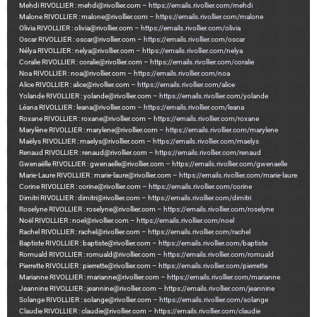
Mehdi RIVOLLIER : mehdi@rivollier.com –
https://emails.rivollier.com/mehdi
Malone RIVOLLIER : malone@rivollier.com –
https://emails.rivollier.com/malone
Olivia RIVOLLIER : olivia@rivollier.com –
https://emails.rivollier.com/olivia
Oscar RIVOLLIER : oscar@rivollier.com –
https://emails.rivollier.com/oscar
Nélya RIVOLLIER : nelya@rivollier.com –
https://emails.rivollier.com/nelya
Coralie RIVOLLIER : coralie@rivollier.com –
https://emails.rivollier.com/coralie
Noa RIVOLLIER : noa@rivollier.com –
https://emails.rivollier.com/noa
Alice RIVOLLIER : alice@rivollier.com –
https://emails.rivollier.com/alice
Yolande RIVOLLIER : yolande@rivollier.com –
https://emails.rivollier.com/yolande
Léana RIVOLLIER : leana@rivollier.com –
https://emails.rivollier.com/leana
Roxane RIVOLLIER : roxane@rivollier.com –
https://emails.rivollier.com/roxane
Marylène RIVOLLIER : marylene@rivollier.com –
https://emails.rivollier.com/marylene
Maëlys RIVOLLIER : maelys@rivollier.com –
https://emails.rivollier.com/maelys
Renaud RIVOLLIER : renaud@rivollier.com –
https://emails.rivollier.com/renaud
Gwenaëlle RIVOLLIER : gwenaelle@rivollier.com –
https://emails.rivollier.com/gwenaelle
Marie-Laure RIVOLLIER : marie-laure@rivollier.com –
https://emails.rivollier.com/marie-laure
Corine RIVOLLIER : corine@rivollier.com –
https://emails.rivollier.com/corine
Dimitri RIVOLLIER : dimitri@rivollier.com –
https://emails.rivollier.com/dimitri
Roselyne RIVOLLIER : roselyne@rivollier.com –
https://emails.rivollier.com/roselyne
Noël RIVOLLIER : noel@rivollier.com –
https://emails.rivollier.com/noel
Rachel RIVOLLIER : rachel@rivollier.com –
https://emails.rivollier.com/rachel
Baptiste RIVOLLIER : baptiste@rivollier.com –
https://emails.rivollier.com/baptiste
Romuald RIVOLLIER : romuald@rivollier.com –
https://emails.rivollier.com/romuald
Pierrette RIVOLLIER : pierrette@rivollier.com –
https://emails.rivollier.com/pierrette
Marianne RIVOLLIER : marianne@rivollier.com –
https://emails.rivollier.com/marianne
Jeannine RIVOLLIER : jeannine@rivollier.com –
https://emails.rivollier.com/jeannine
Solange RIVOLLIER : solange@rivollier.com –
https://emails.rivollier.com/solange
Claudie RIVOLLIER : claudie@rivollier.com –
https://emails.rivollier.com/claudie