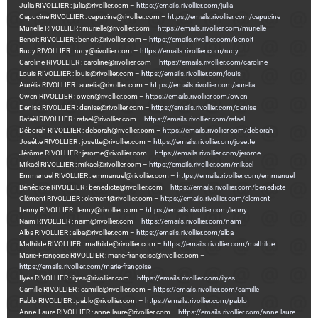
Julia RIVOLLIER : julia@rivollier.com –
https://emails.rivollier.com/julia
Capucine RIVOLLIER : capucine@rivollier.com –
https://emails.rivollier.com/capucine
Murielle RIVOLLIER : murielle@rivollier.com –
https://emails.rivollier.com/murielle
Benoit RIVOLLIER : benoit@rivollier.com –
https://emails.rivollier.com/benoit
Rudy RIVOLLIER : rudy@rivollier.com –
https://emails.rivollier.com/rudy
Caroline RIVOLLIER : caroline@rivollier.com –
https://emails.rivollier.com/caroline
Louis RIVOLLIER : louis@rivollier.com –
https://emails.rivollier.com/louis
Aurélia RIVOLLIER : aurelia@rivollier.com –
https://emails.rivollier.com/aurelia
Owen RIVOLLIER : owen@rivollier.com –
https://emails.rivollier.com/owen
Denise RIVOLLIER : denise@rivollier.com –
https://emails.rivollier.com/denise
Rafaël RIVOLLIER : rafael@rivollier.com –
https://emails.rivollier.com/rafael
Déborah RIVOLLIER : deborah@rivollier.com –
https://emails.rivollier.com/deborah
Josétte RIVOLLIER : josette@rivollier.com –
https://emails.rivollier.om/josette
Jérôme RIVOLLIER : jerome@rivollier.com –
https://emails.rivollier.com/jerome
Mikaël RIVOLLIER : mikael@rivollier.com –
https://emails.rivollier.com/mikael
Emmanuel RIVOLLIER : emmanuel@rivollier.com –
https://emails.rivollier.com/emmanuel
Bénédicte RIVOLLIER : benedicte@rivollier.com –
https://emails.rivollier.com/benedicte
Clément RIVOLLIER : clement@rivollier.com –
https://emails.rivollier.com/clement
Lenny RIVOLLIER : lenny@rivollier.com –
https://emails.rivollier.com/lenny
Naïm RIVOLLIER : naim@rivollier.com –
https://emails.rivollier.com/naim
Alba RIVOLLIER : alba@rivollier.com –
https://emails.rivollier.com/alba
Mathilde RIVOLLIER : mathilde@rivollier.com –
https://emails.rivollier.com/mathilde
Marie-Françoise RIVOLLIER : marie-françoise@rivollier.com –
https://emails.rivollier.com/marie-françoise
Ilyès RIVOLLIER : ilyes@rivollier.com –
https://emails.rivollier.com/ilyes
Camille RIVOLLIER : camille@rivollier.com –
https://emails.rivollier.com/camille
Pablo RIVOLLIER : pablo@rivollier.com –
https://emails.rivollier.com/pablo
Anne-Laure RIVOLLIER : anne-laure@rivollier.com –
https://emails.rivollier.com/anne-laure