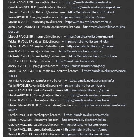
Laurine RIVOLLIER : laurine@rivollier.com –
https://emails.rivollier.com/laurine
Géraldine RIVOLLIER : geraldine@rivollier.com –
https://emails.rivollier.com/geraldine
Thibault RIVOLLIER : thibault@rivollier.com –
https://emails.rivollier.com/thibault
Inaya RIVOLLIER : inaya@rivollier.com –
https://emails.rivollier.com/inaya
Marius RIVOLLIER : marius@rivollier.com –
https://emails.rivollier.com/marius
Jean-Jacques RIVOLLIER : jean-jacques@rivollier.com –
https://emails.rivollier.com/jean-
jacques
Margot RIVOLLIER : margot@rivollier.com –
https://emails.rivollier.com/margot
Tristan RIVOLLIER : tristan@rivollier.com –
https://emails.rivollier.com/tristan
Myriam RIVOLLIER : myriam@rivollier.com –
https://emails.rivollier.com/myriam
Nina RIVOLLIER : nina@rivollier.com –
https://emails.rivollier.com/nina
Michelle RIVOLLIER : michelle@rivollier.com –
https://emails.rivollier.com/michelle
Luc RIVOLLIER : luc@rivollier.com –
https://emails.rivollier.com/luc
Jacky RIVOLLIER : jacky@rivollier.com –
https://emails.rivollier.com/jacky
Marie-Claude RIVOLLIER : marie-claude@rivollier.com –
https://emails.rivollier.com/marie-
claude
Jennifer RIVOLLIER : jennifer@rivollier.com –
https://emails.rivollier.com/jennifer
Yanis RIVOLLIER : yanis@rivollier.com –
https://emails.rivollier.com/yanis
Ayden RIVOLLIER : ayden@rivollier.com –
https://emails.rivollier.com/ayden
Maryline RIVOLLIER : maryline@rivollier.com –
https://emails.rivollier.com/maryline
Florian RIVOLLIER : florian@rivollier.com –
https://emails.rivollier.com/florian
Marie-Hélène RIVOLLIER : marie-helene@rivollier.com –
https://emails.rivollier.com/marie-
helene
Estelle RIVOLLIER : estelle@rivollier.com –
https://emails.rivollier.com/estelle
Killian RIVOLLIER : killian@rivollier.com –
https://emails.rivollier.com/killian
Carole RIVOLLIER : carole@rivollier.com –
https://emails.rivollier.com/carole
Timéo RIVOLLIER : timeo@rivollier.com –
https://emails.rivollier.com/timeo
Franck RIVOLLIER : franck@rivollier.com –
https://emails.rivollier.com/franck