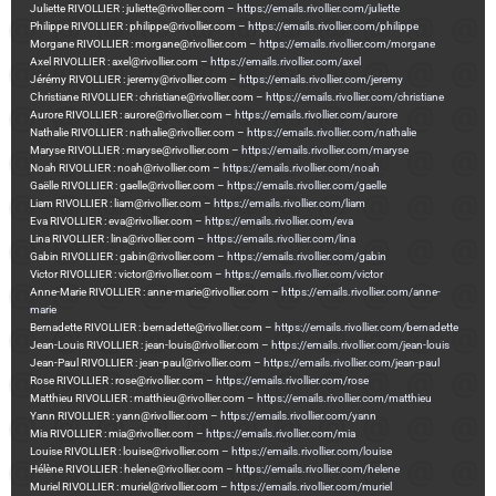
Juliette RIVOLLIER : juliette@rivollier.com –
https://emails.rivollier.com/juliette
Philippe RIVOLLIER : philippe@rivollier.com –
https://emails.rivollier.com/philippe
Morgane RIVOLLIER : morgane@rivollier.com –
https://emails.rivollier.com/morgane
Axel RIVOLLIER : axel@rivollier.com –
https://emails.rivollier.com/axel
Jérémy RIVOLLIER : jeremy@rivollier.com –
https://emails.rivollier.com/jeremy
Christiane RIVOLLIER : christiane@rivollier.com –
https://emails.rivollier.com/christiane
Aurore RIVOLLIER : aurore@rivollier.com –
https://emails.rivollier.com/aurore
Nathalie RIVOLLIER : nathalie@rivollier.com –
https://emails.rivollier.com/nathalie
Maryse RIVOLLIER : maryse@rivollier.com –
https://emails.rivollier.com/maryse
Noah RIVOLLIER : noah@rivollier.com –
https://emails.rivollier.com/noah
Gaëlle RIVOLLIER : gaelle@rivollier.com –
https://emails.rivollier.com/gaelle
Liam RIVOLLIER : liam@rivollier.com –
https://emails.rivollier.com/liam
Eva RIVOLLIER : eva@rivollier.com –
https://emails.rivollier.com/eva
Lina RIVOLLIER : lina@rivollier.com –
https://emails.rivollier.com/lina
Gabin RIVOLLIER : gabin@rivollier.com –
https://emails.rivollier.com/gabin
Victor RIVOLLIER : victor@rivollier.com –
https://emails.rivollier.com/victor
Anne-Marie RIVOLLIER : anne-marie@rivollier.com –
https://emails.rivollier.com/anne-
marie
Bernadette RIVOLLIER : bernadette@rivollier.com –
https://emails.rivollier.com/bernadette
Jean-Louis RIVOLLIER : jean-louis@rivollier.com –
https://emails.rivollier.com/jean-louis
Jean-Paul RIVOLLIER : jean-paul@rivollier.com –
https://emails.rivollier.com/jean-paul
Rose RIVOLLIER : rose@rivollier.com –
https://emails.rivollier.com/rose
Matthieu RIVOLLIER : matthieu@rivollier.com –
https://emails.rivollier.com/matthieu
Yann RIVOLLIER : yann@rivollier.com –
https://emails.rivollier.com/yann
Mia RIVOLLIER : mia@rivollier.com –
https://emails.rivollier.com/mia
Louise RIVOLLIER : louise@rivollier.com –
https://emails.rivollier.com/louise
Hélène RIVOLLIER : helene@rivollier.com –
https://emails.rivollier.com/helene
Muriel RIVOLLIER : muriel@rivollier.com –
https://emails.rivollier.com/muriel