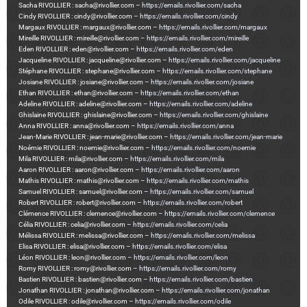
Sacha RIVOLLIER : sacha@rivollier.com –
https://emails.rivollier.com/sacha
Cindy RIVOLLIER : cindy@rivollier.com –
https://emails.rivollier.com/cindy
Margaux RIVOLLIER : margaux@rivollier.com –
https://emails.rivollier.com/margaux
Mireille RIVOLLIER : mireille@rivollier.com –
https://emails.rivollier.com/mireille
Eden RIVOLLIER : eden@rivollier.com –
https://emails.rivollier.com/eden
Jacqueline RIVOLLIER : jacqueline@rivollier.com –
https://emails.rivollier.com/jacqueline
Stéphane RIVOLLIER : stephane@rivollier.com –
https://emails.rivollier.com/stephane
Josiane RIVOLLIER : josiane@rivollier.com –
https://emails.rivollier.com/josiane
Ethan RIVOLLIER : ethan@rivollier.com –
https://emails.rivollier.com/ethan
Adeline RIVOLLIER : adeline@rivollier.com –
https://emails.rivollier.com/adeline
Ghislaine RIVOLLIER : ghislaine@rivollier.com –
https://emails.rivollier.com/ghislaine
Anna RIVOLLIER : anna@rivollier.com –
https://emails.rivollier.com/anna
Jean-Marie RIVOLLIER : jean-marie@rivollier.com –
https://emails.rivollier.com/jean-marie
Noémie RIVOLLIER : noemie@rivollier.com –
https://emails.rivollier.com/noemie
Mila RIVOLLIER : mila@rivollier.com –
https://emails.rivollier.com/mila
Aaron RIVOLLIER : aaron@rivollier.com –
https://emails.rivollier.com/aaron
Mathis RIVOLLIER : mathis@rivollier.com –
https://emails.rivollier.com/mathis
Samuel RIVOLLIER : samuel@rivollier.com –
https://emails.rivollier.com/samuel
Robert RIVOLLIER : robert@rivollier.com –
https://emails.rivollier.com/robert
Clémence RIVOLLIER : clemence@rivollier.com –
https://emails.rivollier.com/clemence
Célia RIVOLLIER : celia@rivollier.com –
https://emails.rivollier.com/celia
Mélissa RIVOLLIER : melissa@rivollier.com –
https://emails.rivollier.com/melissa
Elisa RIVOLLIER : elisa@rivollier.com –
https://emails.rivollier.com/elisa
Léon RIVOLLIER : leon@rivollier.com –
https://emails.rivollier.com/leon
Romy RIVOLLIER : romy@rivollier.com –
https://emails.rivollier.com/romy
Bastien RIVOLLIER : bastien@rivollier.com –
https://emails.rivollier.com/bastien
Jonathan RIVOLLIER : jonathan@rivollier.com –
https://emails.rivollier.com/jonathan
Odile RIVOLLIER : odile@rivollier.com –
https://emails.rivollier.com/odile