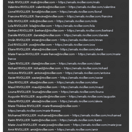
Malo RIVOLLIER : malo@rivollier.com –
https://emails.rivollier.com/malo
Valentine RIVOLLIER : valentine@rivollier.com –
https://emails.rivollier.com/valentine
Lionel RIVOLLIER : lionel@rivollier.com –
https://emails.rivollier.com/lionel
Francine RIVOLLIER : francine@rivollier.com –
https://emails.rivollier.com/francine
Milo RIVOLLIER : milo@rivollier.com –
https://emails.rivollier.com/milo
Lola RIVOLLIER : lola@rivollier.com –
https://emails.rivollier.com/lola
Bertrand RIVOLLIER : bertrand@rivollier.com –
https://emails.rivollier.com/bertrand
Danièle RIVOLLIER : daniele@rivollier.com –
https://emails.rivollier.com/daniele
Imrân RIVOLLIER : imran@rivollier.com –
https://emails.rivollier.com/imran
Zoé RIVOLLIER : zoe@rivollier.com –
https://emails.rivollier.com/zoe
Eliane RIVOLLIER : eliane@rivollier.com –
https://emails.rivollier.com/eliane
Marie-France RIVOLLIER : marie-france@rivollier.com –
https://emails.rivollier.com/marie-
france
Claire RIVOLLIER : claire@rivollier.com –
https://emails.rivollier.com/claire
Richard RIVOLLIER : richard@rivollier.com –
https://emails.rivollier.com/richard
Antoine RIVOLLIER : antoine@rivollier.com –
https://emails.rivollier.com/antoine
Xavier RIVOLLIER : xavier@rivollier.com –
https://emails.rivollier.com/xavier
Elise RIVOLLIER : elise@rivollier.com –
https://emails.rivollier.com/elise
Maud RIVOLLIER : maud@rivollier.com –
https://emails.rivollier.com/maud
Louna RIVOLLIER : louna@rivollier.com –
https://emails.rivollier.com/louna
Augustin RIVOLLIER : augustin@rivollier.com –
https://emails.rivollier.com/augustin
Alexia RIVOLLIER : alexia@rivollier.com –
https://emails.rivollier.com/alexia
Marie-Thérèse RIVOLLIER : marie-therese@rivollier.com –
https://emails.rivollier.com/marie-therese
Mohamed RIVOLLIER : mohamed@rivollier.com –
https://emails.rivollier.com/mohamed
Karim RIVOLLIER : karim@rivollier.com –
https://emails.rivollier.com/karim
Marie-José RIVOLLIER : marie-jose@rivollier.com –
https://emails.rivollier.com/marie-jose
Amir RIVOLLIER : amir@rivollier.com –
https://emails.rivollier.com/amir