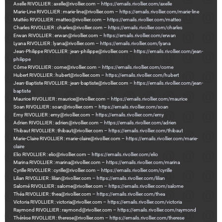
Axelle RIVOLLIER : axelle@rivollier.com –
https://emails.rivollier.com/axelle
Marie-Line RIVOLLIER : marie-line@rivollier.com –
https://emails.rivollier.com/marie-line
Mattéo RIVOLLIER : matteo@rivollier.com –
https://emails.rivollier.com/matteo
Charles RIVOLLIER : charles@rivollier.com –
https://emails.rivollier.com/charles
Erwan RIVOLLIER : erwan@rivollier.com –
https://emails.rivollier.com/erwan
Lyana RIVOLLIER : lyana@rivollier.com –
https://emails.rivollier.com/lyana
Jean-Philippe RIVOLLIER : jean-philippe@rivollier.com –
https://emails.rivollier.com/jean-
philippe
Côme RIVOLLIER : come@rivollier.com –
https://emails.rivollier.com/come
Hubert RIVOLLIER : hubert@rivollier.com –
https://emails.rivollier.com/hubert
Jean-Baptiste RIVOLLIER : jean-baptiste@rivollier.com –
https://emails.rivollier.com/jean-
baptiste
Maurice RIVOLLIER : maurice@rivollier.com –
https://emails.rivollier.com/maurice
Soan RIVOLLIER : soan@rivollier.com –
https://emails.rivollier.com/soan
Emy RIVOLLIER : emy@rivollier.com –
https://emails.rivollier.com/emy
Adrien RIVOLLIER : adrien@rivollier.com –
https://emails.rivollier.com/adrien
Thibaut RIVOLLIER : thibaut@rivollier.com –
https://emails.rivollier.com/thibaut
Marie-Claire RIVOLLIER : marie-claire@rivollier.com –
https://emails.rivollier.com/marie-
claire
Elio RIVOLLIER : elio@rivollier.com –
https://emails.rivollier.com/elio
Marina RIVOLLIER : marina@rivollier.com –
https://emails.rivollier.com/marina
Cyrille RIVOLLIER : cyrille@rivollier.com –
https://emails.rivollier.com/cyrille
Lilian RIVOLLIER : lilian@rivollier.com –
https://emails.rivollier.com/lilian
Salomé RIVOLLIER : salome@rivollier.com –
https://emails.rivollier.com/salome
Théa RIVOLLIER : thea@rivollier.com –
https://emails.rivollier.com/thea
Victoria RIVOLLIER : victoria@rivollier.com –
https://emails.rivollier.com/victoria
Raymond RIVOLLIER : raymond@rivollier.com –
https://emails.rivollier.com/raymond
Thérèse RIVOLLIER : therese@rivollier.com –
https://emails.rivollier.com/therese