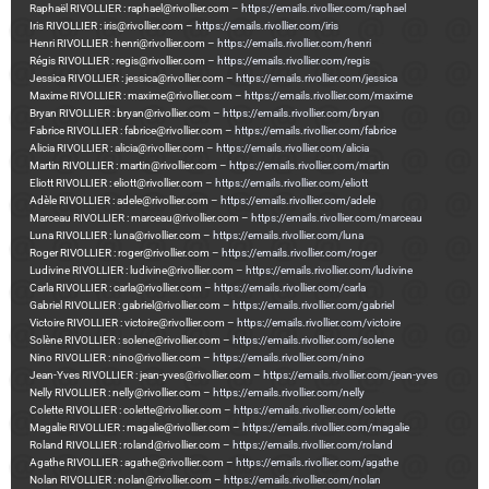
Raphaël RIVOLLIER : raphael@rivollier.com –
https://emails.rivollier.com/raphael
Iris RIVOLLIER : iris@rivollier.com –
https://emails.rivollier.com/iris
Henri RIVOLLIER : henri@rivollier.com –
https://emails.rivollier.com/henri
Régis RIVOLLIER : regis@rivollier.com –
https://emails.rivollier.com/regis
Jessica RIVOLLIER : jessica@rivollier.com –
https://emails.rivollier.com/jessica
Maxime RIVOLLIER : maxime@rivollier.com –
https://emails.rivollier.com/maxime
Bryan RIVOLLIER : bryan@rivollier.com –
https://emails.rivollier.com/bryan
Fabrice RIVOLLIER : fabrice@rivollier.com –
https://emails.rivollier.com/fabrice
Alicia RIVOLLIER : alicia@rivollier.com –
https://emails.rivollier.com/alicia
Martin RIVOLLIER : martin@rivollier.com –
https://emails.rivollier.com/martin
Eliott RIVOLLIER : eliott@rivollier.com –
https://emails.rivollier.com/eliott
Adèle RIVOLLIER : adele@rivollier.com –
https://emails.rivollier.com/adele
Marceau RIVOLLIER : marceau@rivollier.com –
https://emails.rivollier.com/marceau
Luna RIVOLLIER : luna@rivollier.com –
https://emails.rivollier.com/luna
Roger RIVOLLIER : roger@rivollier.com –
https://emails.rivollier.com/roger
Ludivine RIVOLLIER : ludivine@rivollier.com –
https://emails.rivollier.com/ludivine
Carla RIVOLLIER : carla@rivollier.com –
https://emails.rivollier.com/carla
Gabriel RIVOLLIER : gabriel@rivollier.com –
https://emails.rivollier.com/gabriel
Victoire RIVOLLIER : victoire@rivollier.com –
https://emails.rivollier.com/victoire
Solène RIVOLLIER : solene@rivollier.com –
https://emails.rivollier.com/solene
Nino RIVOLLIER : nino@rivollier.com –
https://emails.rivollier.com/nino
Jean-Yves RIVOLLIER : jean-yves@rivollier.com –
https://emails.rivollier.com/jean-yves
Nelly RIVOLLIER : nelly@rivollier.com –
https://emails.rivollier.com/nelly
Colette RIVOLLIER : colette@rivollier.com –
https://emails.rivollier.com/colette
Magalie RIVOLLIER : magalie@rivollier.com –
https://emails.rivollier.com/magalie
Roland RIVOLLIER : roland@rivollier.com –
https://emails.rivollier.com/roland
Agathe RIVOLLIER : agathe@rivollier.com –
https://emails.rivollier.com/agathe
Nolan RIVOLLIER : nolan@rivollier.com –
https://emails.rivollier.com/nolan