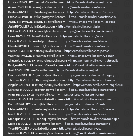
Ludovic RIVOLLIER : ludovic@rivollier.com –
https://emails.rivollier.com/ludovic
Annie RIVOLLIER : annie@rivollier.com –
https://emails.rivollier.com/annie
Béatrice RIVOLLIER : beatrice@rivollier.com –
https://emails.rivollier.com/beatrice
François RIVOLLIER : françois@rivollier.com –
https://emails.rivollier.com/françois
Jacques RIVOLLIER : jacques@rivollier.com –
https://emails.rivollier.com/jacques
Julie RIVOLLIER : julie@rivollier.com –
https://emails.rivollier.com/julie
Mickael RIVOLLIER : mickael@rivollier.com –
https://emails.rivollier.com/mickael
Laura RIVOLLIER : laura@rivollier.com –
https://emails.rivollier.com/laura
Elodie RIVOLLIER : elodie@rivollier.com –
https://emails.rivollier.com/elodie
Claude RIVOLLIER : claude@rivollier.com –
https://emails.rivollier.com/claude
Patrice RIVOLLIER : patrice@rivollier.com –
https://emails.rivollier.com/patrice
Valentin RIVOLLIER : valentin@rivollier.com –
https://emails.rivollier.com/valentin
Christelle RIVOLLIER : christelle@rivollier.com –
https://emails.rivollier.com/christelle
Evelyne RIVOLLIER : evelyne@rivollier.com –
https://emails.rivollier.com/evelyne
Joël RIVOLLIER : joel@rivollier.com –
https://emails.rivollier.com/joel
Grégory RIVOLLIER : gregory@rivollier.com –
https://emails.rivollier.com/gregory
Thomas RIVOLLIER : thomas@rivollier.com –
https://emails.rivollier.com/thomas
Angélique RIVOLLIER : angelique@rivollier.com –
https://emails.rivollier.com/angelique
Séverine RIVOLLIER : severine@rivollier.com –
https://emails.rivollier.com/severine
Anne RIVOLLIER : anne@rivollier.com –
https://emails.rivollier.com/anne
Arnaud RIVOLLIER : arnaud@rivollier.com –
https://emails.rivollier.com/arnaud
Denis RIVOLLIER : denis@rivollier.com –
https://emails.rivollier.com/denis
Mélanie RIVOLLIER : melanie@rivollier.com –
https://emails.rivollier.com/melanie
Nicole RIVOLLIER : nicole@rivollier.com –
https://emails.rivollier.com/nicole
Monique RIVOLLIER : monique@rivollier.com –
https://emails.rivollier.com/monique
Marine RIVOLLIER : marine@rivollier.com –
https://emails.rivollier.com/marine
Yves RIVOLLIER : yves@rivollier.com –
https://emails.rivollier.com/yves
Vanessa RIVOLLIER : vanessa@rivollier.com –
https://emails.rivollier.com/vanessa