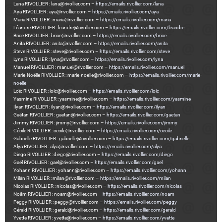
Lana RIVOLLIER : lana@rivollier.com –
https://emails.rivollier.com/lana
Aya RIVOLLIER : aya@rivollier.com –
https://emails.rivollier.com/aya
Maria RIVOLLIER : maria@rivollier.com –
https://emails.rivollier.com/maria
Léandre RIVOLLIER : leandre@rivollier.com –
https://emails.rivollier.com/leandre
Brice RIVOLLIER : brice@rivollier.com –
https://emails.rivollier.com/brice
Anita RIVOLLIER : anita@rivollier.com –
https://emails.rivollier.com/anita
Steve RIVOLLIER : steve@rivollier.com –
https://emails.rivollier.com/steve
Lyna RIVOLLIER : lyna@rivollier.com –
https://emails.rivollier.com/lyna
Manuel RIVOLLIER : manuel@rivollier.com –
https://emails.rivollier.com/manuel
Marie-Noëlle RIVOLLIER : marie-noelle@rivollier.com –
https://emails.rivollier.com/marie-
noelle
Loïc RIVOLLIER : loic@rivollier.com –
https://emails.rivollier.com/loic
Yasmine RIVOLLIER : yasmine@rivollier.com –
https://emails.rivollier.com/yasmine
Ilyan RIVOLLIER : ilyan@rivollier.com –
https://emails.rivollier.com/ilyan
Gaétan RIVOLLIER : gaetan@rivollier.com –
https://emails.rivollier.com/gaetan
Jimmy RIVOLLIER : jimmy@rivollier.com –
https://emails.rivollier.com/jimmy
Cécile RIVOLLIER : cecile@rivollier.com –
https://emails.rivollier.com/cecile
Gabrielle RIVOLLIER : gabrielle@rivollier.com –
https://emails.rivollier.com/gabrielle
Alya RIVOLLIER : alya@rivollier.com –
https://emails.rivollier.com/alya
Diego RIVOLLIER : diego@rivollier.com –
https://emails.rivollier.com/diego
Gaël RIVOLLIER : gael@rivollier.com –
https://emails.rivollier.com/gael
Yohann RIVOLLIER : yohann@rivollier.com –
https://emails.rivollier.com/yohann
Milàn RIVOLLIER : milan@rivollier.com –
https://emails.rivollier.com/milan
Nicolas RIVOLLIER : nicolas@rivollier.com –
https://emails.rivollier.com/nicolas
Noâm RIVOLLIER : noam@rivollier.com –
https://emails.rivollier.com/noam
Peggy RIVOLLIER : peggy@rivollier.com –
https://emails.rivollier.com/peggy
Gérald RIVOLLIER : gerald@rivollier.com –
https://emails.rivollier.com/gerald
Yvette RIVOLLIER : yvette@rivollier.com –
https://emails.rivollier.com/yvette