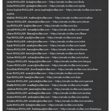
Linda RIVOLLIER : linda@rivollier.com –
https://emails.rivollier.com/linda
Giulia RIVOLLIER : giulia@rivollier.com –
https://emails.rivollier.com/giulia
Anne-Sophie RIVOLLIER : anne-sophie@rivollier.com –
https://emails.rivollier.com/anne-
sophie
Mathéo RIVOLLIER : matheo@rivollier.com –
https://emails.rivollier.com/matheo
Steven RIVOLLIER : steven@rivollier.com –
https://emails.rivollier.com/steven
Lya RIVOLLIER : lya@rivollier.com –
https://emails.rivollier.com/lya
Ismaël RIVOLLIER : ismael@rivollier.com –
https://emails.rivollier.com/ismael
Liliane RIVOLLIER : liliane@rivollier.com –
https://emails.rivollier.com/liliane
Paul RIVOLLIER : paul@rivollier.com –
https://emails.rivollier.com/paul
Robin RIVOLLIER : robin@rivollier.com –
https://emails.rivollier.com/robin
Sarah RIVOLLIER : sarah@rivollier.com –
https://emails.rivollier.com/sarah
Kenza RIVOLLIER : kenza@rivollier.com –
https://emails.rivollier.com/kenza
Kevin RIVOLLIER : kevin@rivollier.com –
https://emails.rivollier.com/kevin
Sohan RIVOLLIER : sohan@rivollier.com –
https://emails.rivollier.com/sohan
Tanguy RIVOLLIER : tanguy@rivollier.com –
https://emails.rivollier.com/tanguy
Yoann RIVOLLIER : yoann@rivollier.com –
https://emails.rivollier.com/yoann
Dorothée RIVOLLIER : dorothee@rivollier.com –
https://emails.rivollier.com/dorothee
Evan RIVOLLIER : evan@rivollier.com –
https://emails.rivollier.com/evan
Kaïs RIVOLLIER : kais@rivollier.com –
https://emails.rivollier.com/kais
Yannick RIVOLLIER : yannick@rivollier.com –
https://emails.rivollier.com/yannick
Maëlle RIVOLLIER : maelle@rivollier.com –
https://emails.rivollier.com/maelle
Jérémie RIVOLLIER : jeremie@rivollier.com –
https://emails.rivollier.com/jeremie
Andréa RIVOLLIER : andrea@rivollier.com –
https://emails.rivollier.com/andrea
Ambre RIVOLLIER : ambre@rivollier.com –
https://emails.rivollier.com/ambre
Emeline RIVOLLIER : emeline@rivollier.com –
https://emails.rivollier.com/emeline
Lydie RIVOLLIER : lydie@rivollier.com –
https://emails.rivollier.com/lydie
Frédérique RIVOLLIER : frederique@rivollier.com –
https://emails.rivollier.com/frederique