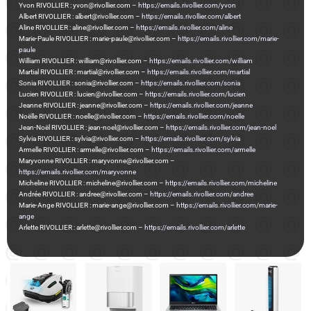
Yvon RIVOLLIER : yvon@rivollier.com –
https://emails.rivollier.com/yvon
Albert RIVOLLIER : albert@rivollier.com –
https://emails.rivollier.com/albert
Aline RIVOLLIER : aline@rivollier.com –
https://emails.rivollier.com/aline
Marie-Paule RIVOLLIER : marie-paule@rivollier.com –
https://emails.rivollier.com/marie-
paule
William RIVOLLIER : william@rivollier.com –
https://emails.rivollier.com/william
Martial RIVOLLIER : martial@rivollier.com –
https://emails.rivollier.com/martial
Sonia RIVOLLIER : sonia@rivollier.com –
https://emails.rivollier.com/sonia
Lucien RIVOLLIER : lucien@rivollier.com –
https://emails.rivollier.com/lucien
Jeanne RIVOLLIER : jeanne@rivollier.com –
https://emails.rivollier.com/jeanne
Noëlle RIVOLLIER : noelle@rivollier.com –
https://emails.rivollier.com/noelle
Jean-Noël RIVOLLIER : jean-noel@rivollier.com –
https://emails.rivollier.com/jean-noel
Sylvia RIVOLLIER : sylvia@rivollier.com –
https://emails.rivollier.com/sylvia
Armelle RIVOLLIER : armelle@rivollier.com –
https://emails.rivollier.com/armelle
Maryvonne RIVOLLIER : maryvonne@rivollier.com –
https://emails.rivollier.com/maryvonne
Micheline RIVOLLIER : micheline@rivollier.com –
https://emails.rivollier.com/micheline
Andrée RIVOLLIER : andree@rivollier.com –
https://emails.rivollier.com/andree
Marie-Ange RIVOLLIER : marie-ange@rivollier.com –
https://emails.rivollier.com/marie-
ange
Arlette RIVOLLIER : arlette@rivollier.com –
https://emails.rivollier.com/arlette