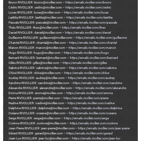
Bruno RIVOLLIER : bruno@rivollier.com –
https://emails.rivollier.com/bruno
Cédric RIVOLLIER : cedric@rivollier.com –
https://emails.rivollier.com/cedric
Lucas RIVOLLIER : lucas@rivollier.com –
https://emails.rivollier.com/lucas
Laëtitia RIVOLLIER : laetitia@rivollier.com –
https://emails.rivollier.com/laetitia
Pascale RIVOLLIER : pascale@rivollier.com –
https://emails.rivollier.com/pascale
Théo RIVOLLIER : theo@rivollier.com –
https://emails.rivollier.com/theo
Daniel RIVOLLIER : daniel@rivollier.com –
https://emails.rivollier.com/daniel
Guillaume RIVOLLIER : guillaume@rivollier.com –
https://emails.rivollier.com/guillaume
Chantal RIVOLLIER : chantal@rivollier.com –
https://emails.rivollier.com/chantal
Manon RIVOLLIER : manon@rivollier.com –
https://emails.rivollier.com/manon
Hugo RIVOLLIER : hugo@rivollier.com –
https://emails.rivollier.com/hugo
Bernard RIVOLLIER : bernard@rivollier.com –
https://emails.rivollier.com/bernard
Gilles RIVOLLIER : gilles@rivollier.com –
https://emails.rivollier.com/gilles
Sabrina RIVOLLIER : sabrina@rivollier.com –
https://emails.rivollier.com/sabrina
Chloé RIVOLLIER : chloe@rivollier.com –
https://emails.rivollier.com/chloe
Audrey RIVOLLIER : audrey@rivollier.com –
https://emails.rivollier.com/audrey
Sandrine RIVOLLIER : sandrine@rivollier.com –
https://emails.rivollier.com/sandrine
Alexandre RIVOLLIER : alexandre@rivollier.com –
https://emails.rivollier.com/alexandre
Emma RIVOLLIER : emma@rivollier.com –
https://emails.rivollier.com/emma
Pierre RIVOLLIER : pierre@rivollier.com –
https://emails.rivollier.com/pierre
Nadine RIVOLLIER : nadine@rivollier.com –
https://emails.rivollier.com/nadine
Delphine RIVOLLIER : delphine@rivollier.com –
https://emails.rivollier.com/delphine
Océane RIVOLLIER : oceane@rivollier.com –
https://emails.rivollier.com/oceane
Serge RIVOLLIER : serge@rivollier.com –
https://emails.rivollier.com/serge
Corinne RIVOLLIER : corinne@rivollier.com –
https://emails.rivollier.com/corinne
Jean-Pierre RIVOLLIER : jean-pierre@rivollier.com –
https://emails.rivollier.com/jean-pierre
Gérard RIVOLLIER : gerard@rivollier.com –
https://emails.rivollier.com/gerard
Jean-Luc RIVOLLIER : jean-luc@rivollier.com –
https://emails.rivollier.com/jean-luc