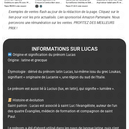
Exemples de ventes flash au jour de la rédaction de la page. Cliquez sur le
lien pour voir les prix actualisés. Lien sponsorisé Amazon Partenaire. Nous
percevons une rémunération sur les ventes. PROFITEZ DES MEILLEURS
PRIX !
INFORMATIONS SUR LUCAS
Origine et signification du prénom Lucas
Origine : latine et grecque
Étymologie : dérivé du prénom latin Lucas, lui-même issu du grec Loukas,
signifiant « originaire de Lucanie », une région du sud de l’Italie.
Le prénom est aussi lié à Lucius (lux, en latin), qui signifie « lumière ».
Histoire et évolution
Saint patron : Lucas est associé à saint Luc l’évangéliste, auteur de l’un
des quatre Évangiles, médecin de formation et compagnon de saint
Paul.
Le prénom a été d’abord utilisé dans les pays de langue latine, puis s’est