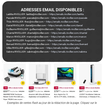
ADRESSES EMAIL DISPONIBLES :
Laëtitia RIVOLLIER : laetitia@rivollier.com –
https://emails.rivollier.com/laetitia
Pascale RIVOLLIER : pascale@rivollier.com –
https://emails.rivollier.com/pascale
Théo RIVOLLIER : theo@rivollier.com –
https://emails.rivollier.com/theo
Daniel RIVOLLIER : daniel@rivollier.com –
https://emails.rivollier.com/daniel
Guillaume RIVOLLIER : guillaume@rivollier.com –
https://emails.rivollier.com/guillaume
Chantal RIVOLLIER : chantal@rivollier.com –
https://emails.rivollier.com/chantal
Manon RIVOLLIER : manon@rivollier.com –
https://emails.rivollier.com/manon
Hugo RIVOLLIER : hugo@rivollier.com –
https://emails.rivollier.com/hugo
Bernard RIVOLLIER : bernard@rivollier.com –
https://emails.rivollier.com/bernard
Gilles RIVOLLIER : gilles@rivollier.com –
https://emails.rivollier.com/gilles
Sabrina RIVOLLIER : sabrina@rivollier.com –
https://emails.rivollier.com/sabrina
Exemples de ventes flash au jour de la rédaction de la page. Cliquez sur le