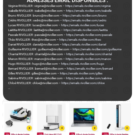
ADRESSES EMAIL DISPONIBLES :
Virginie RIVOLLIER : virginie@rivollier.com –
https://emails.rivollier.com/virginie
Isabelle RIVOLLIER : isabelle@rivollier.com –
https://emails.rivollier.com/isabelle
Bruno RIVOLLIER : bruno@rivollier.com –
https://emails.rivollier.com/bruno
Cédric RIVOLLIER : cedric@rivollier.com –
https://emails.rivollier.com/cedric
Lucas RIVOLLIER : lucas@rivollier.com –
https://emails.rivollier.com/lucas
Laëtitia RIVOLLIER : laetitia@rivollier.com –
https://emails.rivollier.com/laetitia
Pascale RIVOLLIER : pascale@rivollier.com –
https://emails.rivollier.com/pascale
Théo RIVOLLIER : theo@rivollier.com –
https://emails.rivollier.com/theo
Daniel RIVOLLIER : daniel@rivollier.com –
https://emails.rivollier.com/daniel
Guillaume RIVOLLIER : guillaume@rivollier.com –
https://emails.rivollier.com/guillaume
Chantal RIVOLLIER : chantal@rivollier.com –
https://emails.rivollier.com/chantal
Manon RIVOLLIER : manon@rivollier.com –
https://emails.rivollier.com/manon
Hugo RIVOLLIER : hugo@rivollier.com –
https://emails.rivollier.com/hugo
Bernard RIVOLLIER : bernard@rivollier.com –
https://emails.rivollier.com/bernard
Gilles RIVOLLIER : gilles@rivollier.com –
https://emails.rivollier.com/gilles
Sabrina RIVOLLIER : sabrina@rivollier.com –
https://emails.rivollier.com/sabrina
Chloé RIVOLLIER : chloe@rivollier.com –
https://emails.rivollier.com/chloe
…