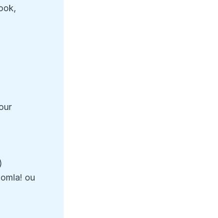
ook,
our
)
oomla! ou