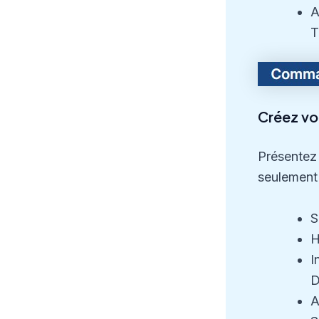
A
T
Créez vo
Présentez 
seulement
S
H
I
D
A