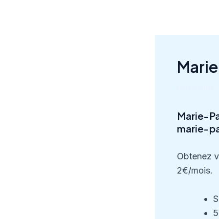
Aller
au
contenu
Marie
Par
rivollier
/
Marie-Pa
marie-pa
Obtenez v
2€/mois.
S
5