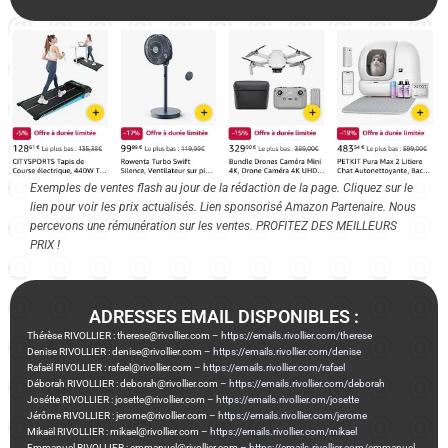
Exemples de ventes flash au jour de la rédaction de la page. Cliquez sur le
lien pour voir les prix actualisés. Lien sponsorisé Amazon Partenaire. Nous
percevons une rémunération sur les ventes. PROFITEZ DES MEILLEURS
PRIX !
ADRESSES EMAIL DISPONIBLES :
Thérèse RIVOLLIER : therese@rivollier.com –
https://emails.rivollier.com/therese
Denise RIVOLLIER : denise@rivollier.com –
https://emails.rivollier.com/denise
Rafaël RIVOLLIER : rafael@rivollier.com –
https://emails.rivollier.com/rafael
Déborah RIVOLLIER : deborah@rivollier.com –
https://emails.rivollier.com/deborah
Josétte RIVOLLIER : josette@rivollier.com –
https://emails.rivollier.om/josette
Jérôme RIVOLLIER : jerome@rivollier.com –
https://emails.rivollier.com/jerome
Mikaël RIVOLLIER : mikael@rivollier.com –
https://emails.rivollier.com/mikael
Emmanuel RIVOLLIER : emmanuel@rivollier.com –
https://emails.rivollier.com/emmanuel