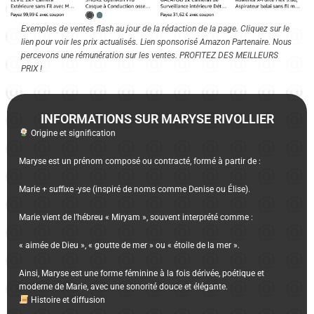
Exemples de ventes flash au jour de la rédaction de la page. Cliquez sur le
lien pour voir les prix actualisés. Lien sponsorisé Amazon Partenaire. Nous
percevons une rémunération sur les ventes. PROFITEZ DES MEILLEURS
PRIX !
INFORMATIONS SUR MARYSE RIVOLLIER
Origine et signification
Maryse est un prénom composé ou contracté, formé à partir de :
Marie + suffixe -yse (inspiré de noms comme Denise ou Élise).
Marie vient de l’hébreu « Miryam », souvent interprété comme :
« aimée de Dieu », « goutte de mer » ou « étoile de la mer ».
Ainsi, Maryse est une forme féminine à la fois dérivée, poétique et
moderne de Marie, avec une sonorité douce et élégante.
Histoire et diffusion