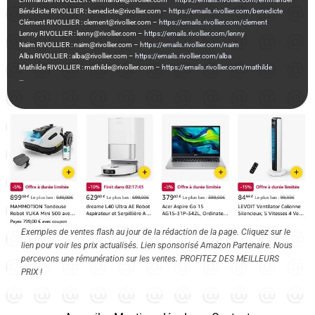
Bénédicte RIVOLLIER : benedicte@rivollier.com –
https://emails.rivollier.com/benedicte
Clément RIVOLLIER : clement@rivollier.com –
https://emails.rivollier.com/clement
Lenny RIVOLLIER : lenny@rivollier.com –
https://emails.rivollier.com/lenny
Naïm RIVOLLIER : naim@rivollier.com –
https://emails.rivollier.com/naim
Alba RIVOLLIER : alba@rivollier.com –
https://emails.rivollier.com/alba
Mathilde RIVOLLIER : mathilde@rivollier.com –
https://emails.rivollier.com/mathilde
…
Exemples de ventes flash au jour de la rédaction de la page. Cliquez sur le
lien pour voir les prix actualisés. Lien sponsorisé Amazon Partenaire. Nous
percevons une rémunération sur les ventes. PROFITEZ DES MEILLEURS
PRIX !