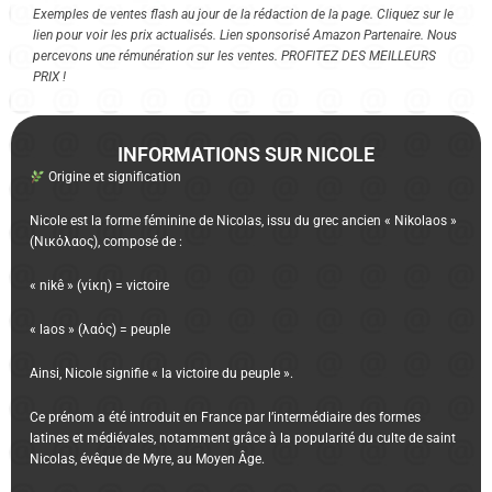
Exemples de ventes flash au jour de la rédaction de la page. Cliquez sur le
lien pour voir les prix actualisés. Lien sponsorisé Amazon Partenaire. Nous
percevons une rémunération sur les ventes. PROFITEZ DES MEILLEURS
PRIX !
INFORMATIONS SUR NICOLE
Origine et signification
Nicole est la forme féminine de Nicolas, issu du grec ancien « Nikolaos »
(Νικόλαος), composé de :
« nikê » (νίκη) = victoire
« laos » (λαός) = peuple
Ainsi, Nicole signifie « la victoire du peuple ».
Ce prénom a été introduit en France par l’intermédiaire des formes
latines et médiévales, notamment grâce à la popularité du culte de saint
Nicolas, évêque de Myre, au Moyen Âge.