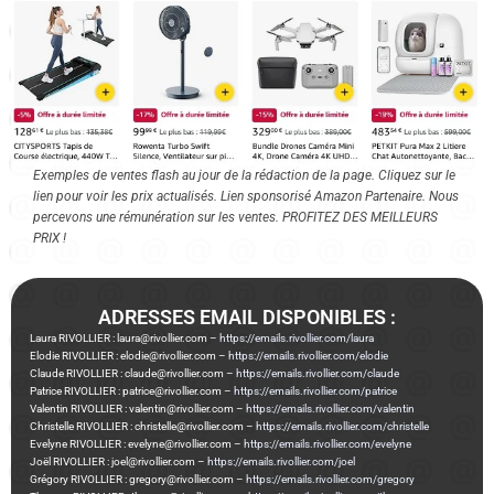
Exemples de ventes flash au jour de la rédaction de la page. Cliquez sur le
lien pour voir les prix actualisés. Lien sponsorisé Amazon Partenaire. Nous
percevons une rémunération sur les ventes. PROFITEZ DES MEILLEURS
PRIX !
ADRESSES EMAIL DISPONIBLES :
Laura RIVOLLIER : laura@rivollier.com –
https://emails.rivollier.com/laura
Elodie RIVOLLIER : elodie@rivollier.com –
https://emails.rivollier.com/elodie
Claude RIVOLLIER : claude@rivollier.com –
https://emails.rivollier.com/claude
Patrice RIVOLLIER : patrice@rivollier.com –
https://emails.rivollier.com/patrice
Valentin RIVOLLIER : valentin@rivollier.com –
https://emails.rivollier.com/valentin
Christelle RIVOLLIER : christelle@rivollier.com –
https://emails.rivollier.com/christelle
Evelyne RIVOLLIER : evelyne@rivollier.com –
https://emails.rivollier.com/evelyne
Joël RIVOLLIER : joel@rivollier.com –
https://emails.rivollier.com/joel
Grégory RIVOLLIER : gregory@rivollier.com –
https://emails.rivollier.com/gregory