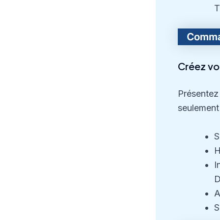
T
Créez vot
Présentez 
seulement
S
H
I
D
A
S