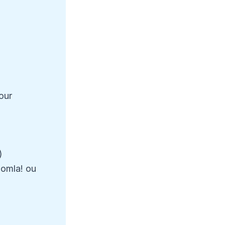
our
)
oomla! ou