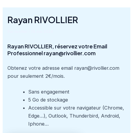
Aller
au
Rayan RIVOLLIER
contenu
Par
rivollier
/
28 mai 2024
Rayan RIVOLLIER, réservez votre Email
Professionnel rayan@rivollier.com
Obtenez votre adresse email rayan@rivollier.com
pour seulement 2€/mois.
Sans engagement
5 Go de stockage
Accessible sur votre navigateur (Chrome,
Edge…), Outlook, Thunderbird, Android,
Iphone…