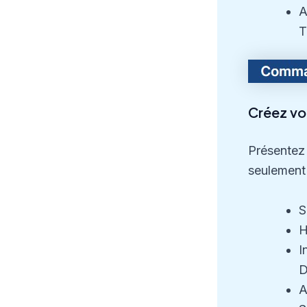
A
T
Créez vot
Présentez 
seulement
S
H
I
D
A