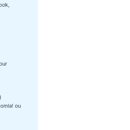
ook,
our
)
oomla! ou