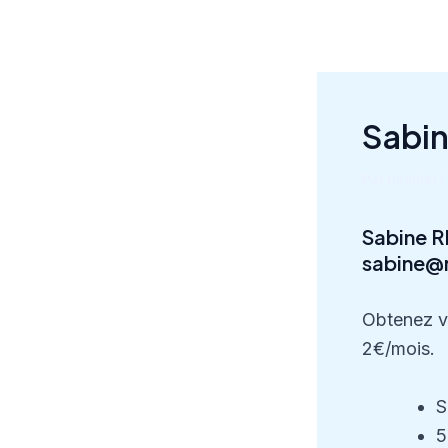
Aller
au
contenu
Sabin
Par
rivollier
/
Sabine R
sabine@r
Obtenez v
2€/mois.
S
5