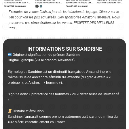
Exemples de ventes flash au jour de la rédaction de la page. Cliquez sur le
lien pour voir les prix actualisés. Lien sponsorisé Amazon Partenaire. Nous
percevons une rémunération sur les ventes. PROFITEZ DES MEILLEURS
PRIX !
INFORMATIONS SUR SANDRINE
Origine et signification du prénom Sandrine
Origine : grecque (via le prénom Alexandra)
Étymologie : Sandrine est un diminutif français de Alexandrine, elle-
même issue de Alexandra, féminin d’Alexandre (du grec Alexein = «
protéger », et Andros = « homme »).
Signifie donc « protectrice des hommes » ou « défenseuse de l’humanité
».
Histoire et évolution
Sandrine n’apparaît comme prénom autonome qu’à partir du milieu du
XXe siècle, essentiellement en France.