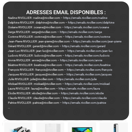
ADRESSES EMAIL DISPONIBLES :
Nadine RIVOLLIER : nadine@rivollier.com –
https://emails.rivollier.com/nadine
Delphine RIVOLLIER : delphine@rivollier.com –
https://emails.rivollier.com/delphine
Océane RIVOLLIER : oceane@rivollier.com –
https://emails.rivollier.com/oceane
Serge RIVOLLIER : serge@rivollier.com –
https://emails.rivollier.com/serge
Corinne RIVOLLIER : corinne@rivollier.com –
https://emails.rivollier.com/corinne
Jean-Pierre RIVOLLIER : jean-pierre@rivollier.com –
https://emails.rivollier.com/jean-pierre
Gérard RIVOLLIER : gerard@rivollier.com –
https://emails.rivollier.com/gerard
Jean-Luc RIVOLLIER : jean-luc@rivollier.com –
https://emails.rivollier.com/jean-luc
Ludovic RIVOLLIER : ludovic@rivollier.com –
https://emails.rivollier.com/ludovic
Annie RIVOLLIER : annie@rivollier.com –
https://emails.rivollier.com/annie
Béatrice RIVOLLIER : beatrice@rivollier.com –
https://emails.rivollier.com/beatrice
François RIVOLLIER : françois@rivollier.com –
https://emails.rivollier.com/françois
Jacques RIVOLLIER : jacques@rivollier.com –
https://emails.rivollier.com/jacques
Julie RIVOLLIER : julie@rivollier.com –
https://emails.rivollier.com/julie
Mickael RIVOLLIER : mickael@rivollier.com –
https://emails.rivollier.com/mickael
Laura RIVOLLIER : laura@rivollier.com –
https://emails.rivollier.com/laura
Elodie RIVOLLIER : elodie@rivollier.com –
https://emails.rivollier.com/elodie
Claude RIVOLLIER : claude@rivollier.com –
https://emails.rivollier.com/claude
Patrice RIVOLLIER : patrice@rivollier.com –
https://emails.rivollier.com/patrice
…