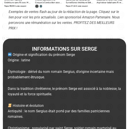
Exemples de ventes flash au jour de la rédaction de la page. Cliquez sur le
lien pour voir les prix actualisés. Lien sponsorisé Amazon Partenaire. Nous
percevons une rémunération sur les ventes. PROFITEZ DES MEILLEURS
PRIX !
INFORMATIONS SUR SERGE
Origine et signification du prénom Serge
Origine : latine
Étymologie : dérivé du nom romain Sergius, d’origine incertaine mais
probablement étrusque.
Dans la tradition chrétienne, le prénom Serge est associé à la noblesse, la
loyauté et la force spirituelle.
Histoire et évolution
Antiquité : le nom Sergius était porté par des familles patriciennes
romaines.
Christianisme : popularisé par saint Serge, soldat romain martyrisé au