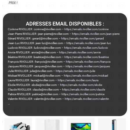
PRIX !
ADRESSES EMAIL DISPONIBLES :
Corinne RIVOLLIER : corinne@rivollier.com –
https://emails.rivollier.com/corinne
Jean-Pierre RIVOLLIER : jean-pierre@rivollier.com –
https://emails.rivollier.com/jean-pierre
Gérard RIVOLLIER : gerard@rivollier.com –
https://emails.rivollier.com/gerard
Jean-Luc RIVOLLIER : jean-luc@rivollier.com –
https://emails.rivollier.com/jean-luc
Ludovic RIVOLLIER : ludovic@rivollier.com –
https://emails.rivollier.com/ludovic
Annie RIVOLLIER : annie@rivollier.com –
https://emails.rivollier.com/annie
Béatrice RIVOLLIER : beatrice@rivollier.com –
https://emails.rivollier.com/beatrice
François RIVOLLIER : françois@rivollier.com –
https://emails.rivollier.com/françois
Jacques RIVOLLIER : jacques@rivollier.com –
https://emails.rivollier.com/jacques
Julie RIVOLLIER : julie@rivollier.com –
https://emails.rivollier.com/julie
Mickael RIVOLLIER : mickael@rivollier.com –
https://emails.rivollier.com/mickael
Laura RIVOLLIER : laura@rivollier.com –
https://emails.rivollier.com/laura
Elodie RIVOLLIER : elodie@rivollier.com –
https://emails.rivollier.com/elodie
Claude RIVOLLIER : claude@rivollier.com –
https://emails.rivollier.com/claude
Patrice RIVOLLIER : patrice@rivollier.com –
https://emails.rivollier.com/patrice
Valentin RIVOLLIER : valentin@rivollier.com –
https://emails.rivollier.com/valentin
…