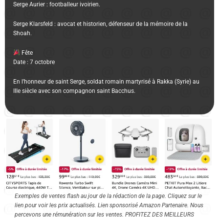
Serge Aurier : footballeur ivoirien.
Serge Klarsfeld : avocat et historien, défenseur de la mémoire de la
Shoah.
Fête
Date : 7 octobre
En l’honneur de saint Serge, soldat romain martyrisé à Rakka (Syrie) au
IIIe siècle avec son compagnon saint Bacchus.
Exemples de ventes flash au jour de la rédaction de la page. Cliquez sur le
lien pour voir les prix actualisés. Lien sponsorisé Amazon Partenaire. Nous
percevons une rémunération sur les ventes. PROFITEZ DES MEILLEURS