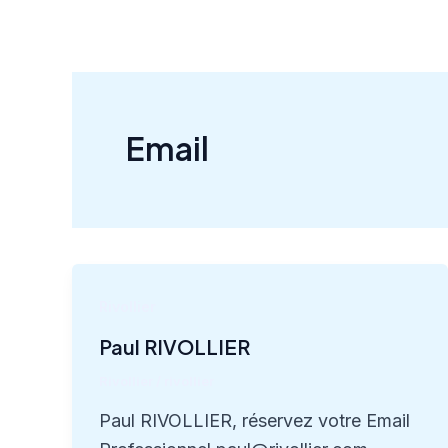
Aller
au
contenu
Email
Rivollier
Paul RIVOLLIER
Rivollier
/
rivollier
Paul RIVOLLIER, réservez votre Email