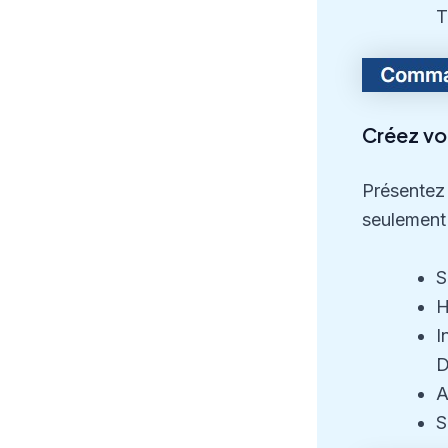
T
Créez vot
Présentez 
seulement
S
H
I
D
A
S