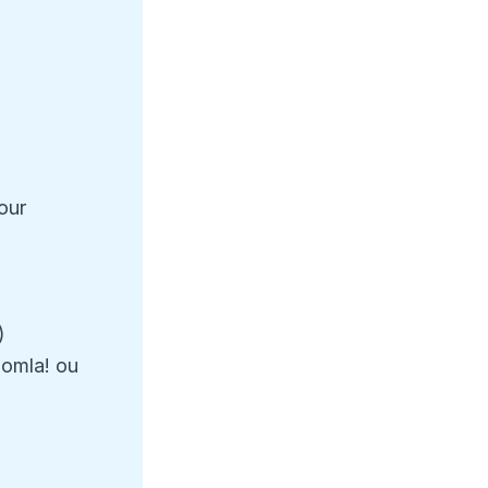
our
)
oomla! ou