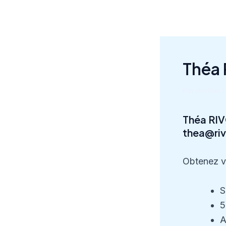
Aller
au
contenu
Théa 
Par
rivollier
/
Théa RIV
thea@riv
Obtenez v
S
5
A