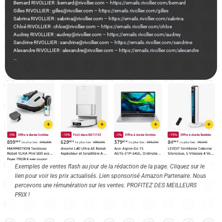
Bernard RIVOLLIER : bernard@rivollier.com –
https://emails.rivollier.com/bernard
Gilles RIVOLLIER : gilles@rivollier.com –
https://emails.rivollier.com/gilles
Sabrina RIVOLLIER : sabrina@rivollier.com –
https://emails.rivollier.com/sabrina
Chloé RIVOLLIER : chloe@rivollier.com –
https://emails.rivollier.com/chloe
Audrey RIVOLLIER : audrey@rivollier.com –
https://emails.rivollier.com/audrey
Sandrine RIVOLLIER : sandrine@rivollier.com –
https://emails.rivollier.com/sandrine
Alexandre RIVOLLIER : alexandre@rivollier.com –
https://emails.rivollier.com/alexandre
…
Exemples de ventes flash au jour de la rédaction de la page. Cliquez sur le
lien pour voir les prix actualisés. Lien sponsorisé Amazon Partenaire. Nous
percevons une rémunération sur les ventes. PROFITEZ DES MEILLEURS
PRIX !