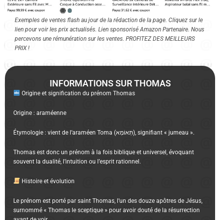
Exemples de ventes flash au jour de la rédaction de la page. Cliquez sur le
lien pour voir les prix actualisés. Lien sponsorisé Amazon Partenaire. Nous
percevons une rémunération sur les ventes. PROFITEZ DES MEILLEURS
PRIX !
INFORMATIONS SUR THOMAS
Origine et signification du prénom Thomas
Origine : araméenne
Étymologie : vient de l’araméen Toma (תְּאוֹמָא), signifiant « jumeau ».
Thomas est donc un prénom à la fois biblique et universel, évoquant
souvent la dualité, l’intuition ou l’esprit rationnel.
Histoire et évolution
Le prénom est porté par saint Thomas, l’un des douze apôtres de Jésus,
surnommé « Thomas le sceptique » pour avoir douté de la résurrection
avant de voir.