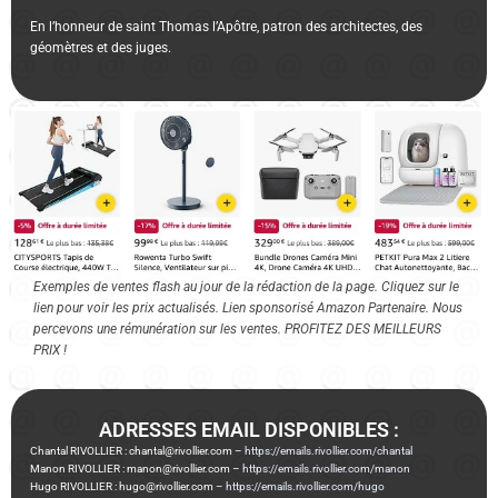
En l’honneur de saint Thomas l’Apôtre, patron des architectes, des
géomètres et des juges.
Exemples de ventes flash au jour de la rédaction de la page. Cliquez sur le
lien pour voir les prix actualisés. Lien sponsorisé Amazon Partenaire. Nous
percevons une rémunération sur les ventes. PROFITEZ DES MEILLEURS
PRIX !
ADRESSES EMAIL DISPONIBLES :
Chantal RIVOLLIER : chantal@rivollier.com –
https://emails.rivollier.com/chantal
Manon RIVOLLIER : manon@rivollier.com –
https://emails.rivollier.com/manon
Hugo RIVOLLIER : hugo@rivollier.com –
https://emails.rivollier.com/hugo