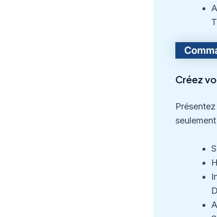
A
T
Créez vot
Présentez 
seulement
S
H
I
D
A