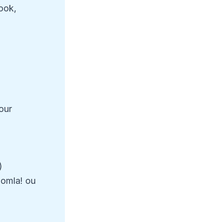
ook,
our
)
oomla! ou