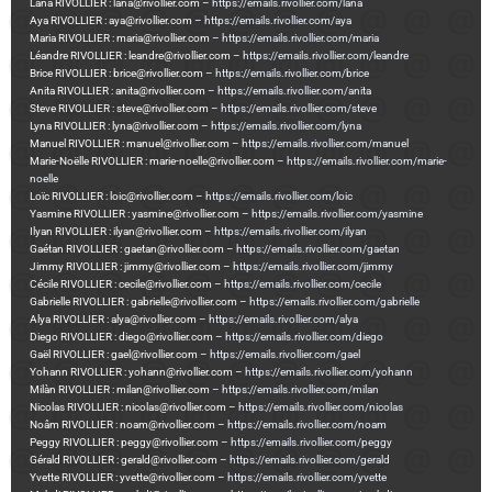
Lana RIVOLLIER : lana@rivollier.com –
https://emails.rivollier.com/lana
Aya RIVOLLIER : aya@rivollier.com –
https://emails.rivollier.com/aya
Maria RIVOLLIER : maria@rivollier.com –
https://emails.rivollier.com/maria
Léandre RIVOLLIER : leandre@rivollier.com –
https://emails.rivollier.com/leandre
Brice RIVOLLIER : brice@rivollier.com –
https://emails.rivollier.com/brice
Anita RIVOLLIER : anita@rivollier.com –
https://emails.rivollier.com/anita
Steve RIVOLLIER : steve@rivollier.com –
https://emails.rivollier.com/steve
Lyna RIVOLLIER : lyna@rivollier.com –
https://emails.rivollier.com/lyna
Manuel RIVOLLIER : manuel@rivollier.com –
https://emails.rivollier.com/manuel
Marie-Noëlle RIVOLLIER : marie-noelle@rivollier.com –
https://emails.rivollier.com/marie-
noelle
Loïc RIVOLLIER : loic@rivollier.com –
https://emails.rivollier.com/loic
Yasmine RIVOLLIER : yasmine@rivollier.com –
https://emails.rivollier.com/yasmine
Ilyan RIVOLLIER : ilyan@rivollier.com –
https://emails.rivollier.com/ilyan
Gaétan RIVOLLIER : gaetan@rivollier.com –
https://emails.rivollier.com/gaetan
Jimmy RIVOLLIER : jimmy@rivollier.com –
https://emails.rivollier.com/jimmy
Cécile RIVOLLIER : cecile@rivollier.com –
https://emails.rivollier.com/cecile
Gabrielle RIVOLLIER : gabrielle@rivollier.com –
https://emails.rivollier.com/gabrielle
Alya RIVOLLIER : alya@rivollier.com –
https://emails.rivollier.com/alya
Diego RIVOLLIER : diego@rivollier.com –
https://emails.rivollier.com/diego
Gaël RIVOLLIER : gael@rivollier.com –
https://emails.rivollier.com/gael
Yohann RIVOLLIER : yohann@rivollier.com –
https://emails.rivollier.com/yohann
Milàn RIVOLLIER : milan@rivollier.com –
https://emails.rivollier.com/milan
Nicolas RIVOLLIER : nicolas@rivollier.com –
https://emails.rivollier.com/nicolas
Noâm RIVOLLIER : noam@rivollier.com –
https://emails.rivollier.com/noam
Peggy RIVOLLIER : peggy@rivollier.com –
https://emails.rivollier.com/peggy
Gérald RIVOLLIER : gerald@rivollier.com –
https://emails.rivollier.com/gerald
Yvette RIVOLLIER : yvette@rivollier.com –
https://emails.rivollier.com/yvette