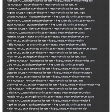
Raphaël RIVOLLIER : raphael@rivollier.com –
https://emails.rivollier.com/raphael
Iris RIVOLLIER : iris@rivollier.com –
https://emails.rivollier.com/iris
Henri RIVOLLIER : henri@rivollier.com –
https://emails.rivollier.com/henri
Régis RIVOLLIER : regis@rivollier.com –
https://emails.rivollier.com/regis
Jessica RIVOLLIER : jessica@rivollier.com –
https://emails.rivollier.com/jessica
Maxime RIVOLLIER : maxime@rivollier.com –
https://emails.rivollier.com/maxime
Bryan RIVOLLIER : bryan@rivollier.com –
https://emails.rivollier.com/bryan
Fabrice RIVOLLIER : fabrice@rivollier.com –
https://emails.rivollier.com/fabrice
Alicia RIVOLLIER : alicia@rivollier.com –
https://emails.rivollier.com/alicia
Martin RIVOLLIER : martin@rivollier.com –
https://emails.rivollier.com/martin
Eliott RIVOLLIER : eliott@rivollier.com –
https://emails.rivollier.com/eliott
Adèle RIVOLLIER : adele@rivollier.com –
https://emails.rivollier.com/adele
Marceau RIVOLLIER : marceau@rivollier.com –
https://emails.rivollier.com/marceau
Luna RIVOLLIER : luna@rivollier.com –
https://emails.rivollier.com/luna
Roger RIVOLLIER : roger@rivollier.com –
https://emails.rivollier.com/roger
Ludivine RIVOLLIER : ludivine@rivollier.com –
https://emails.rivollier.com/ludivine
Carla RIVOLLIER : carla@rivollier.com –
https://emails.rivollier.com/carla
Gabriel RIVOLLIER : gabriel@rivollier.com –
https://emails.rivollier.com/gabriel
Victoire RIVOLLIER : victoire@rivollier.com –
https://emails.rivollier.com/victoire
Solène RIVOLLIER : solene@rivollier.com –
https://emails.rivollier.com/solene
Nino RIVOLLIER : nino@rivollier.com –
https://emails.rivollier.com/nino
Jean-Yves RIVOLLIER : jean-yves@rivollier.com –
https://emails.rivollier.com/jean-yves
Nelly RIVOLLIER : nelly@rivollier.com –
https://emails.rivollier.com/nelly
Colette RIVOLLIER : colette@rivollier.com –
https://emails.rivollier.com/colette
Magalie RIVOLLIER : magalie@rivollier.com –
https://emails.rivollier.com/magalie
Roland RIVOLLIER : roland@rivollier.com –
https://emails.rivollier.com/roland
Agathe RIVOLLIER : agathe@rivollier.com –
https://emails.rivollier.com/agathe
Nolan RIVOLLIER : nolan@rivollier.com –
https://emails.rivollier.com/nolan