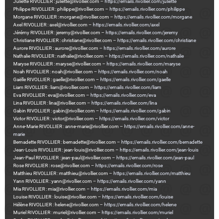
Juliette RIVOLLIER : juliette@rivollier.com –
https://emails.rivollier.com/juliette
Philippe RIVOLLIER : philippe@rivollier.com –
https://emails.rivollier.com/philippe
Morgane RIVOLLIER : morgane@rivollier.com –
https://emails.rivollier.com/morgane
Axel RIVOLLIER : axel@rivollier.com –
https://emails.rivollier.com/axel
Jérémy RIVOLLIER : jeremy@rivollier.com –
https://emails.rivollier.com/jeremy
Christiane RIVOLLIER : christiane@rivollier.com –
https://emails.rivollier.com/christiane
Aurore RIVOLLIER : aurore@rivollier.com –
https://emails.rivollier.com/aurore
Nathalie RIVOLLIER : nathalie@rivollier.com –
https://emails.rivollier.com/nathalie
Maryse RIVOLLIER : maryse@rivollier.com –
https://emails.rivollier.com/maryse
Noah RIVOLLIER : noah@rivollier.com –
https://emails.rivollier.com/noah
Gaëlle RIVOLLIER : gaelle@rivollier.com –
https://emails.rivollier.com/gaelle
Liam RIVOLLIER : liam@rivollier.com –
https://emails.rivollier.com/liam
Eva RIVOLLIER : eva@rivollier.com –
https://emails.rivollier.com/eva
Lina RIVOLLIER : lina@rivollier.com –
https://emails.rivollier.com/lina
Gabin RIVOLLIER : gabin@rivollier.com –
https://emails.rivollier.com/gabin
Victor RIVOLLIER : victor@rivollier.com –
https://emails.rivollier.com/victor
Anne-Marie RIVOLLIER : anne-marie@rivollier.com –
https://emails.rivollier.com/anne-
marie
Bernadette RIVOLLIER : bernadette@rivollier.com –
https://emails.rivollier.com/bernadette
Jean-Louis RIVOLLIER : jean-louis@rivollier.com –
https://emails.rivollier.com/jean-louis
Jean-Paul RIVOLLIER : jean-paul@rivollier.com –
https://emails.rivollier.com/jean-paul
Rose RIVOLLIER : rose@rivollier.com –
https://emails.rivollier.com/rose
Matthieu RIVOLLIER : matthieu@rivollier.com –
https://emails.rivollier.com/matthieu
Yann RIVOLLIER : yann@rivollier.com –
https://emails.rivollier.com/yann
Mia RIVOLLIER : mia@rivollier.com –
https://emails.rivollier.com/mia
Louise RIVOLLIER : louise@rivollier.com –
https://emails.rivollier.com/louise
Hélène RIVOLLIER : helene@rivollier.com –
https://emails.rivollier.com/helene
Muriel RIVOLLIER : muriel@rivollier.com –
https://emails.rivollier.com/muriel