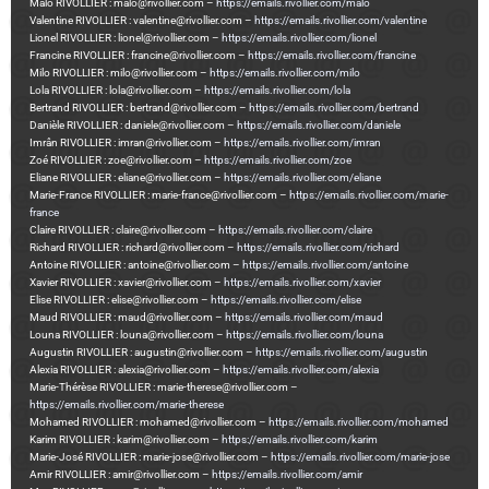
Malo RIVOLLIER : malo@rivollier.com –
https://emails.rivollier.com/malo
Valentine RIVOLLIER : valentine@rivollier.com –
https://emails.rivollier.com/valentine
Lionel RIVOLLIER : lionel@rivollier.com –
https://emails.rivollier.com/lionel
Francine RIVOLLIER : francine@rivollier.com –
https://emails.rivollier.com/francine
Milo RIVOLLIER : milo@rivollier.com –
https://emails.rivollier.com/milo
Lola RIVOLLIER : lola@rivollier.com –
https://emails.rivollier.com/lola
Bertrand RIVOLLIER : bertrand@rivollier.com –
https://emails.rivollier.com/bertrand
Danièle RIVOLLIER : daniele@rivollier.com –
https://emails.rivollier.com/daniele
Imrân RIVOLLIER : imran@rivollier.com –
https://emails.rivollier.com/imran
Zoé RIVOLLIER : zoe@rivollier.com –
https://emails.rivollier.com/zoe
Eliane RIVOLLIER : eliane@rivollier.com –
https://emails.rivollier.com/eliane
Marie-France RIVOLLIER : marie-france@rivollier.com –
https://emails.rivollier.com/marie-
france
Claire RIVOLLIER : claire@rivollier.com –
https://emails.rivollier.com/claire
Richard RIVOLLIER : richard@rivollier.com –
https://emails.rivollier.com/richard
Antoine RIVOLLIER : antoine@rivollier.com –
https://emails.rivollier.com/antoine
Xavier RIVOLLIER : xavier@rivollier.com –
https://emails.rivollier.com/xavier
Elise RIVOLLIER : elise@rivollier.com –
https://emails.rivollier.com/elise
Maud RIVOLLIER : maud@rivollier.com –
https://emails.rivollier.com/maud
Louna RIVOLLIER : louna@rivollier.com –
https://emails.rivollier.com/louna
Augustin RIVOLLIER : augustin@rivollier.com –
https://emails.rivollier.com/augustin
Alexia RIVOLLIER : alexia@rivollier.com –
https://emails.rivollier.com/alexia
Marie-Thérèse RIVOLLIER : marie-therese@rivollier.com –
https://emails.rivollier.com/marie-therese
Mohamed RIVOLLIER : mohamed@rivollier.com –
https://emails.rivollier.com/mohamed
Karim RIVOLLIER : karim@rivollier.com –
https://emails.rivollier.com/karim
Marie-José RIVOLLIER : marie-jose@rivollier.com –
https://emails.rivollier.com/marie-jose
Amir RIVOLLIER : amir@rivollier.com –
https://emails.rivollier.com/amir