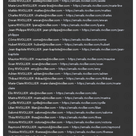
Axelle RIVOLLIER : axelle@rivollier.com –
https://emails.rivollier.com/axelle
Marie-Line RIVOLLIER : marie-line@rivollier.com –
https://emails.rivollier.com/marie-line
Mattéo RIVOLLIER : matteo@rivollier.com –
https://emails.rivollier.com/matteo
Charles RIVOLLIER : charles@rivollier.com –
https://emails.rivollier.com/charles
Erwan RIVOLLIER : erwan@rivollier.com –
https://emails.rivollier.com/erwan
Lyana RIVOLLIER : lyana@rivollier.com –
https://emails.rivollier.com/lyana
Jean-Philippe RIVOLLIER : jean-philippe@rivollier.com –
https://emails.rivollier.com/jean-
philippe
Côme RIVOLLIER : come@rivollier.com –
https://emails.rivollier.com/come
Hubert RIVOLLIER : hubert@rivollier.com –
https://emails.rivollier.com/hubert
Jean-Baptiste RIVOLLIER : jean-baptiste@rivollier.com –
https://emails.rivollier.com/jean-
baptiste
Maurice RIVOLLIER : maurice@rivollier.com –
https://emails.rivollier.com/maurice
Soan RIVOLLIER : soan@rivollier.com –
https://emails.rivollier.com/soan
Emy RIVOLLIER : emy@rivollier.com –
https://emails.rivollier.com/emy
Adrien RIVOLLIER : adrien@rivollier.com –
https://emails.rivollier.com/adrien
Thibaut RIVOLLIER : thibaut@rivollier.com –
https://emails.rivollier.com/thibaut
Marie-Claire RIVOLLIER : marie-claire@rivollier.com –
https://emails.rivollier.com/marie-
claire
Elio RIVOLLIER : elio@rivollier.com –
https://emails.rivollier.com/elio
Marina RIVOLLIER : marina@rivollier.com –
https://emails.rivollier.com/marina
Cyrille RIVOLLIER : cyrille@rivollier.com –
https://emails.rivollier.com/cyrille
Lilian RIVOLLIER : lilian@rivollier.com –
https://emails.rivollier.com/lilian
Salomé RIVOLLIER : salome@rivollier.com –
https://emails.rivollier.com/salome
Théa RIVOLLIER : thea@rivollier.com –
https://emails.rivollier.com/thea
Victoria RIVOLLIER : victoria@rivollier.com –
https://emails.rivollier.com/victoria
Raymond RIVOLLIER : raymond@rivollier.com –
https://emails.rivollier.com/raymond
Thérèse RIVOLLIER : therese@rivollier.com –
https://emails.rivollier.com/therese