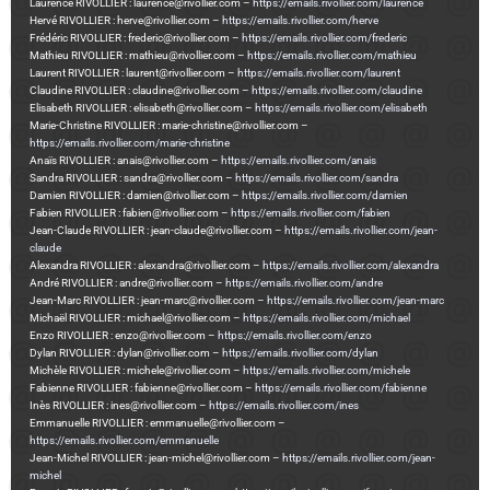
Laurence RIVOLLIER : laurence@rivollier.com –
https://emails.rivollier.com/laurence
Hervé RIVOLLIER : herve@rivollier.com –
https://emails.rivollier.com/herve
Frédéric RIVOLLIER : frederic@rivollier.com –
https://emails.rivollier.com/frederic
Mathieu RIVOLLIER : mathieu@rivollier.com –
https://emails.rivollier.com/mathieu
Laurent RIVOLLIER : laurent@rivollier.com –
https://emails.rivollier.com/laurent
Claudine RIVOLLIER : claudine@rivollier.com –
https://emails.rivollier.com/claudine
Elisabeth RIVOLLIER : elisabeth@rivollier.com –
https://emails.rivollier.com/elisabeth
Marie-Christine RIVOLLIER : marie-christine@rivollier.com –
https://emails.rivollier.com/marie-christine
Anaïs RIVOLLIER : anais@rivollier.com –
https://emails.rivollier.com/anais
Sandra RIVOLLIER : sandra@rivollier.com –
https://emails.rivollier.com/sandra
Damien RIVOLLIER : damien@rivollier.com –
https://emails.rivollier.com/damien
Fabien RIVOLLIER : fabien@rivollier.com –
https://emails.rivollier.com/fabien
Jean-Claude RIVOLLIER : jean-claude@rivollier.com –
https://emails.rivollier.com/jean-
claude
Alexandra RIVOLLIER : alexandra@rivollier.com –
https://emails.rivollier.com/alexandra
André RIVOLLIER : andre@rivollier.com –
https://emails.rivollier.com/andre
Jean-Marc RIVOLLIER : jean-marc@rivollier.com –
https://emails.rivollier.com/jean-marc
Michaël RIVOLLIER : michael@rivollier.com –
https://emails.rivollier.com/michael
Enzo RIVOLLIER : enzo@rivollier.com –
https://emails.rivollier.com/enzo
Dylan RIVOLLIER : dylan@rivollier.com –
https://emails.rivollier.com/dylan
Michèle RIVOLLIER : michele@rivollier.com –
https://emails.rivollier.com/michele
Fabienne RIVOLLIER : fabienne@rivollier.com –
https://emails.rivollier.com/fabienne
Inès RIVOLLIER : ines@rivollier.com –
https://emails.rivollier.com/ines
Emmanuelle RIVOLLIER : emmanuelle@rivollier.com –
https://emails.rivollier.com/emmanuelle
Jean-Michel RIVOLLIER : jean-michel@rivollier.com –
https://emails.rivollier.com/jean-
michel