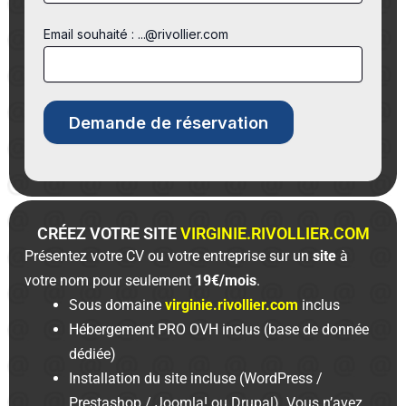
Email souhaité : ...@rivollier.com
CRÉEZ VOTRE SITE
VIRGINIE.RIVOLLIER.COM
Présentez votre CV ou votre entreprise sur un
site
à
votre nom pour seulement
19€/mois
.
Sous domaine
virginie.rivollier.com
inclus
Hébergement PRO OVH inclus (base de donnée
dédiée)
Installation du site incluse (WordPress /
Prestashop / Joomla! ou Drupal). Vous n’avez