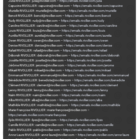
Julia RIVOLLIER : julia@rivollier.com –
https://emails.rivollier.com/julia
Capucine RIVOLLIER : capucine@rivollier.com –
https://emails.rivollier.com/capucine
Murielle RIVOLLIER : murielle@rivollier.com –
https://emails.rivollier.com/murielle
Benoit RIVOLLIER : benoit@rivollier.com –
https://emails.rivollier.com/benoit
Rudy RIVOLLIER : rudy@rivollier.com –
https://emails.rivollier.com/rudy
Caroline RIVOLLIER : caroline@rivollier.com –
https://emails.rivollier.com/caroline
Louis RIVOLLIER : louis@rivollier.com –
https://emails.rivollier.com/louis
Aurélia RIVOLLIER : aurelia@rivollier.com –
https://emails.rivollier.com/aurelia
Owen RIVOLLIER : owen@rivollier.com –
https://emails.rivollier.com/owen
Denise RIVOLLIER : denise@rivollier.com –
https://emails.rivollier.com/denise
Rafaël RIVOLLIER : rafael@rivollier.com –
https://emails.rivollier.com/rafael
Déborah RIVOLLIER : deborah@rivollier.com –
https://emails.rivollier.com/deborah
Josétte RIVOLLIER : josette@rivollier.com –
https://emails.rivollier.om/josette
Jérôme RIVOLLIER : jerome@rivollier.com –
https://emails.rivollier.com/jerome
Mikaël RIVOLLIER : mikael@rivollier.com –
https://emails.rivollier.com/mikael
Emmanuel RIVOLLIER : emmanuel@rivollier.com –
https://emails.rivollier.com/emmanuel
Bénédicte RIVOLLIER : benedicte@rivollier.com –
https://emails.rivollier.com/benedicte
Clément RIVOLLIER : clement@rivollier.com –
https://emails.rivollier.com/clement
Lenny RIVOLLIER : lenny@rivollier.com –
https://emails.rivollier.com/lenny
Naïm RIVOLLIER : naim@rivollier.com –
https://emails.rivollier.com/naim
Alba RIVOLLIER : alba@rivollier.com –
https://emails.rivollier.com/alba
Mathilde RIVOLLIER : mathilde@rivollier.com –
https://emails.rivollier.com/mathilde
Marie-Françoise RIVOLLIER : marie-françoise@rivollier.com –
https://emails.rivollier.com/marie-françoise
Ilyès RIVOLLIER : ilyes@rivollier.com –
https://emails.rivollier.com/ilyes
Camille RIVOLLIER : camille@rivollier.com –
https://emails.rivollier.com/camille
Pablo RIVOLLIER : pablo@rivollier.com –
https://emails.rivollier.com/pablo
Anne-Laure RIVOLLIER : anne-laure@rivollier.com –
https://emails.rivollier.com/anne-laure