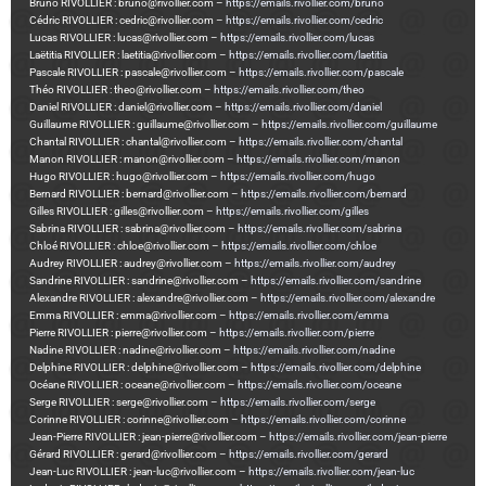
Bruno RIVOLLIER : bruno@rivollier.com –
https://emails.rivollier.com/bruno
Cédric RIVOLLIER : cedric@rivollier.com –
https://emails.rivollier.com/cedric
Lucas RIVOLLIER : lucas@rivollier.com –
https://emails.rivollier.com/lucas
Laëtitia RIVOLLIER : laetitia@rivollier.com –
https://emails.rivollier.com/laetitia
Pascale RIVOLLIER : pascale@rivollier.com –
https://emails.rivollier.com/pascale
Théo RIVOLLIER : theo@rivollier.com –
https://emails.rivollier.com/theo
Daniel RIVOLLIER : daniel@rivollier.com –
https://emails.rivollier.com/daniel
Guillaume RIVOLLIER : guillaume@rivollier.com –
https://emails.rivollier.com/guillaume
Chantal RIVOLLIER : chantal@rivollier.com –
https://emails.rivollier.com/chantal
Manon RIVOLLIER : manon@rivollier.com –
https://emails.rivollier.com/manon
Hugo RIVOLLIER : hugo@rivollier.com –
https://emails.rivollier.com/hugo
Bernard RIVOLLIER : bernard@rivollier.com –
https://emails.rivollier.com/bernard
Gilles RIVOLLIER : gilles@rivollier.com –
https://emails.rivollier.com/gilles
Sabrina RIVOLLIER : sabrina@rivollier.com –
https://emails.rivollier.com/sabrina
Chloé RIVOLLIER : chloe@rivollier.com –
https://emails.rivollier.com/chloe
Audrey RIVOLLIER : audrey@rivollier.com –
https://emails.rivollier.com/audrey
Sandrine RIVOLLIER : sandrine@rivollier.com –
https://emails.rivollier.com/sandrine
Alexandre RIVOLLIER : alexandre@rivollier.com –
https://emails.rivollier.com/alexandre
Emma RIVOLLIER : emma@rivollier.com –
https://emails.rivollier.com/emma
Pierre RIVOLLIER : pierre@rivollier.com –
https://emails.rivollier.com/pierre
Nadine RIVOLLIER : nadine@rivollier.com –
https://emails.rivollier.com/nadine
Delphine RIVOLLIER : delphine@rivollier.com –
https://emails.rivollier.com/delphine
Océane RIVOLLIER : oceane@rivollier.com –
https://emails.rivollier.com/oceane
Serge RIVOLLIER : serge@rivollier.com –
https://emails.rivollier.com/serge
Corinne RIVOLLIER : corinne@rivollier.com –
https://emails.rivollier.com/corinne
Jean-Pierre RIVOLLIER : jean-pierre@rivollier.com –
https://emails.rivollier.com/jean-pierre
Gérard RIVOLLIER : gerard@rivollier.com –
https://emails.rivollier.com/gerard
Jean-Luc RIVOLLIER : jean-luc@rivollier.com –
https://emails.rivollier.com/jean-luc