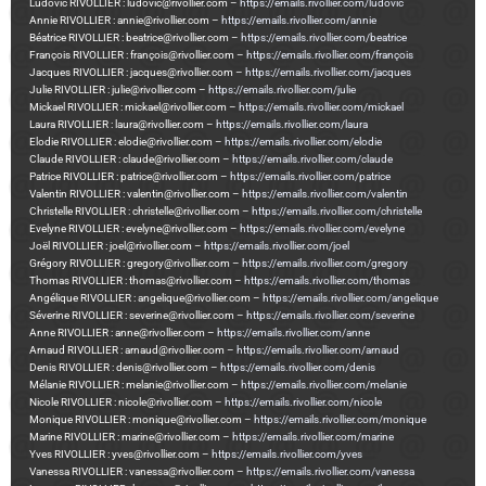
Ludovic RIVOLLIER : ludovic@rivollier.com –
https://emails.rivollier.com/ludovic
Annie RIVOLLIER : annie@rivollier.com –
https://emails.rivollier.com/annie
Béatrice RIVOLLIER : beatrice@rivollier.com –
https://emails.rivollier.com/beatrice
François RIVOLLIER : françois@rivollier.com –
https://emails.rivollier.com/françois
Jacques RIVOLLIER : jacques@rivollier.com –
https://emails.rivollier.com/jacques
Julie RIVOLLIER : julie@rivollier.com –
https://emails.rivollier.com/julie
Mickael RIVOLLIER : mickael@rivollier.com –
https://emails.rivollier.com/mickael
Laura RIVOLLIER : laura@rivollier.com –
https://emails.rivollier.com/laura
Elodie RIVOLLIER : elodie@rivollier.com –
https://emails.rivollier.com/elodie
Claude RIVOLLIER : claude@rivollier.com –
https://emails.rivollier.com/claude
Patrice RIVOLLIER : patrice@rivollier.com –
https://emails.rivollier.com/patrice
Valentin RIVOLLIER : valentin@rivollier.com –
https://emails.rivollier.com/valentin
Christelle RIVOLLIER : christelle@rivollier.com –
https://emails.rivollier.com/christelle
Evelyne RIVOLLIER : evelyne@rivollier.com –
https://emails.rivollier.com/evelyne
Joël RIVOLLIER : joel@rivollier.com –
https://emails.rivollier.com/joel
Grégory RIVOLLIER : gregory@rivollier.com –
https://emails.rivollier.com/gregory
Thomas RIVOLLIER : thomas@rivollier.com –
https://emails.rivollier.com/thomas
Angélique RIVOLLIER : angelique@rivollier.com –
https://emails.rivollier.com/angelique
Séverine RIVOLLIER : severine@rivollier.com –
https://emails.rivollier.com/severine
Anne RIVOLLIER : anne@rivollier.com –
https://emails.rivollier.com/anne
Arnaud RIVOLLIER : arnaud@rivollier.com –
https://emails.rivollier.com/arnaud
Denis RIVOLLIER : denis@rivollier.com –
https://emails.rivollier.com/denis
Mélanie RIVOLLIER : melanie@rivollier.com –
https://emails.rivollier.com/melanie
Nicole RIVOLLIER : nicole@rivollier.com –
https://emails.rivollier.com/nicole
Monique RIVOLLIER : monique@rivollier.com –
https://emails.rivollier.com/monique
Marine RIVOLLIER : marine@rivollier.com –
https://emails.rivollier.com/marine
Yves RIVOLLIER : yves@rivollier.com –
https://emails.rivollier.com/yves
Vanessa RIVOLLIER : vanessa@rivollier.com –
https://emails.rivollier.com/vanessa