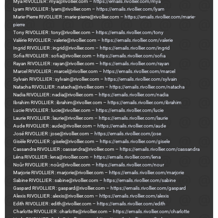
Mya RIVOLLIER : mya@rivollier.com –
https://emails.rivollier.com/mya
Lyam RIVOLLIER : lyam@rivollier.com –
https://emails.rivollier.com/lyam
Marie-Pierre RIVOLLIER : marie-pierre@rivollier.com –
https://emails.rivollier.com/marie-
pierre
Tony RIVOLLIER : tony@rivollier.com –
https://emails.rivollier.com/tony
Valérie RIVOLLIER : valerie@rivollier.com –
https://emails.rivollier.com/valerie
Ingrid RIVOLLIER : ingrid@rivollier.com –
https://emails.rivollier.com/ingrid
Sofia RIVOLLIER : sofia@rivollier.com –
https://emails.rivollier.com/sofia
Rayan RIVOLLIER : rayan@rivollier.com –
https://emails.rivollier.com/rayan
Marcel RIVOLLIER : marcel@rivollier.com –
https://emails.rivollier.com/marcel
Sylvain RIVOLLIER : sylvain@rivollier.com –
https://emails.rivollier.com/sylvain
Natacha RIVOLLIER : natacha@rivollier.com –
https://emails.rivollier.com/natacha
Nadia RIVOLLIER : nadia@rivollier.com –
https://emails.rivollier.com/nadia
Ibrahim RIVOLLIER : ibrahim@rivollier.com –
https://emails.rivollier.com/ibrahim
Lucie RIVOLLIER : lucie@rivollier.com –
https://emails.rivollier.com/lucie
Laurie RIVOLLIER : laurie@rivollier.com –
https://emails.rivollier.com/laurie
Aude RIVOLLIER : aude@rivollier.com –
https://emails.rivollier.com/aude
José RIVOLLIER : jose@rivollier.com –
https://emails.rivollier.com/jose
Gisèle RIVOLLIER : gisele@rivollier.com –
https://emails.rivollier.com/gisele
Cassandra RIVOLLIER : cassandra@rivollier.com –
https://emails.rivollier.com/cassandra
Léna RIVOLLIER : lena@rivollier.com –
https://emails.rivollier.com/lena
Noûr RIVOLLIER : noûr@rivollier.com –
https://emails.rivollier.com/nour
Marjorie RIVOLLIER : marjorie@rivollier.com –
https://emails.rivollier.com/marjorie
Sabine RIVOLLIER : sabine@rivollier.com –
https://emails.rivollier.com/sabine
Gaspard RIVOLLIER : gaspard@rivollier.com –
https://emails.rivollier.com/gaspard
Alexis RIVOLLIER : alexis@rivollier.com –
https://emails.rivollier.com/alexis
Edith RIVOLLIER : edith@rivollier.com –
https://emails.rivollier.com/edith
Charlotte RIVOLLIER : charlotte@rivollier.com –
https://emails.rivollier.com/charlotte