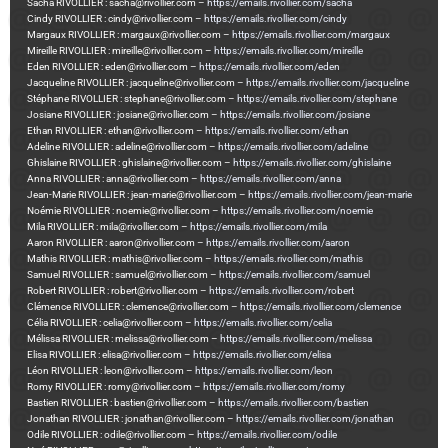
Sacha RIVOLLIER : sacha@rivollier.com –
https://emails.rivollier.com/sacha
Cindy RIVOLLIER : cindy@rivollier.com –
https://emails.rivollier.com/cindy
Margaux RIVOLLIER : margaux@rivollier.com –
https://emails.rivollier.com/margaux
Mireille RIVOLLIER : mireille@rivollier.com –
https://emails.rivollier.com/mireille
Eden RIVOLLIER : eden@rivollier.com –
https://emails.rivollier.com/eden
Jacqueline RIVOLLIER : jacqueline@rivollier.com –
https://emails.rivollier.com/jacqueline
Stéphane RIVOLLIER : stephane@rivollier.com –
https://emails.rivollier.com/stephane
Josiane RIVOLLIER : josiane@rivollier.com –
https://emails.rivollier.com/josiane
Ethan RIVOLLIER : ethan@rivollier.com –
https://emails.rivollier.com/ethan
Adeline RIVOLLIER : adeline@rivollier.com –
https://emails.rivollier.com/adeline
Ghislaine RIVOLLIER : ghislaine@rivollier.com –
https://emails.rivollier.com/ghislaine
Anna RIVOLLIER : anna@rivollier.com –
https://emails.rivollier.com/anna
Jean-Marie RIVOLLIER : jean-marie@rivollier.com –
https://emails.rivollier.com/jean-marie
Noémie RIVOLLIER : noemie@rivollier.com –
https://emails.rivollier.com/noemie
Mila RIVOLLIER : mila@rivollier.com –
https://emails.rivollier.com/mila
Aaron RIVOLLIER : aaron@rivollier.com –
https://emails.rivollier.com/aaron
Mathis RIVOLLIER : mathis@rivollier.com –
https://emails.rivollier.com/mathis
Samuel RIVOLLIER : samuel@rivollier.com –
https://emails.rivollier.com/samuel
Robert RIVOLLIER : robert@rivollier.com –
https://emails.rivollier.com/robert
Clémence RIVOLLIER : clemence@rivollier.com –
https://emails.rivollier.com/clemence
Célia RIVOLLIER : celia@rivollier.com –
https://emails.rivollier.com/celia
Mélissa RIVOLLIER : melissa@rivollier.com –
https://emails.rivollier.com/melissa
Elisa RIVOLLIER : elisa@rivollier.com –
https://emails.rivollier.com/elisa
Léon RIVOLLIER : leon@rivollier.com –
https://emails.rivollier.com/leon
Romy RIVOLLIER : romy@rivollier.com –
https://emails.rivollier.com/romy
Bastien RIVOLLIER : bastien@rivollier.com –
https://emails.rivollier.com/bastien
Jonathan RIVOLLIER : jonathan@rivollier.com –
https://emails.rivollier.com/jonathan
Odile RIVOLLIER : odile@rivollier.com –
https://emails.rivollier.com/odile