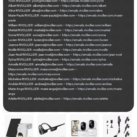
Yvon RIVOLLIER : yvon@rivollier.com –
https://emails.rivollier.com/yvon
Albert RIVOLLIER : albert@rivollier.com –
https://emails.rivollier.com/albert
Aline RIVOLLIER : aline@rivollier.com –
https://emails.rivollier.com/aline
Marie-Paule RIVOLLIER : marie-paule@rivollier.com –
https://emails.rivollier.com/marie-
paule
William RIVOLLIER : william@rivollier.com –
https://emails.rivollier.com/william
Martial RIVOLLIER : martial@rivollier.com –
https://emails.rivollier.com/martial
Sonia RIVOLLIER : sonia@rivollier.com –
https://emails.rivollier.com/sonia
Lucien RIVOLLIER : lucien@rivollier.com –
https://emails.rivollier.com/lucien
Jeanne RIVOLLIER : jeanne@rivollier.com –
https://emails.rivollier.com/jeanne
Noëlle RIVOLLIER : noelle@rivollier.com –
https://emails.rivollier.com/noelle
Jean-Noël RIVOLLIER : jean-noel@rivollier.com –
https://emails.rivollier.com/jean-noel
Sylvia RIVOLLIER : sylvia@rivollier.com –
https://emails.rivollier.com/sylvia
Armelle RIVOLLIER : armelle@rivollier.com –
https://emails.rivollier.com/armelle
Maryvonne RIVOLLIER : maryvonne@rivollier.com –
https://emails.rivollier.com/maryvonne
Micheline RIVOLLIER : micheline@rivollier.com –
https://emails.rivollier.com/micheline
Andrée RIVOLLIER : andree@rivollier.com –
https://emails.rivollier.com/andree
Marie-Ange RIVOLLIER : marie-ange@rivollier.com –
https://emails.rivollier.com/marie-
ange
Arlette RIVOLLIER : arlette@rivollier.com –
https://emails.rivollier.com/arlette