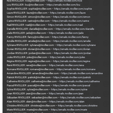
Noé RIVOLLIER : noe@rivollier.com –
https://emails.rivollier.com/noe
Lou RIVOLLIER : lou@rivollier.com –
https://emails.rivollier.com/lou
Sophie RIVOLLIER : sophie@rivollier.com –
https://emails.rivollier.com/sophie
Laure RIVOLLIER : laure@rivollier.com –
https://emails.rivollier.com/laure
Simon RIVOLLIER : simon@rivollier.com –
https://emails.rivollier.com/simon
Carine RIVOLLIER : carine@rivollier.com –
https://emails.rivollier.com/carine
Naël RIVOLLIER : nael@rivollier.com –
https://emails.rivollier.com/nael
Danielle RIVOLLIER : danielle@rivollier.com –
https://emails.rivollier.com/danielle
Jade RIVOLLIER : jade@rivollier.com –
https://emails.rivollier.com/jade
Fanny RIVOLLIER : fanny@rivollier.com –
https://emails.rivollier.com/fanny
Amélie RIVOLLIER : amelie@rivollier.com –
https://emails.rivollier.com/amelie
Sylviane RIVOLLIER : sylviane@rivollier.com –
https://emails.rivollier.com/sylviane
Dorian RIVOLLIER : dorian@rivollier.com –
https://emails.rivollier.com/dorian
Jordan RIVOLLIER : jordan@rivollier.com –
https://emails.rivollier.com/jordan
Jules RIVOLLIER : jules@rivollier.com –
https://emails.rivollier.com/jules
Régine RIVOLLIER : regine@rivollier.com –
https://emails.rivollier.com/regine
René RIVOLLIER : rene@rivollier.com –
https://emails.rivollier.com/rene
Romane RIVOLLIER : romane@rivollier.com –
https://emails.rivollier.com/romane
Amandine RIVOLLIER : amandine@rivollier.com –
https://emails.rivollier.com/amandine
Patrick RIVOLLIER : patrick@rivollier.com –
https://emails.rivollier.com/patrick
Catherine RIVOLLIER : catherine@rivollier.com –
https://emails.rivollier.com/catherine
Pascal RIVOLLIER : pascal@rivollier.com –
https://emails.rivollier.com/pascal
Sylvie RIVOLLIER : sylvie@rivollier.com –
https://emails.rivollier.com/sylvie
Jean RIVOLLIER : jean@rivollier.com –
https://emails.rivollier.com/jean
Sébastien RIVOLLIER : sebastien@rivollier.com –
https://emails.rivollier.com/sebastien
Alain RIVOLLIER : alain@rivollier.com –
https://emails.rivollier.com/alain
Christine RIVOLLIER : christine@rivollier.com –
https://emails.rivollier.com/christine
Marie RIVOLLIER : marie@rivollier.com –
https://emails.rivollier.com/marie