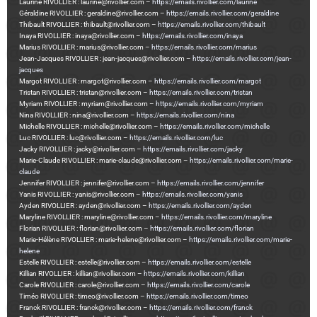
Laurine RIVOLLIER : laurine@rivollier.com –
https://emails.rivollier.com/laurine
Géraldine RIVOLLIER : geraldine@rivollier.com –
https://emails.rivollier.com/geraldine
Thibault RIVOLLIER : thibault@rivollier.com –
https://emails.rivollier.com/thibault
Inaya RIVOLLIER : inaya@rivollier.com –
https://emails.rivollier.com/inaya
Marius RIVOLLIER : marius@rivollier.com –
https://emails.rivollier.com/marius
Jean-Jacques RIVOLLIER : jean-jacques@rivollier.com –
https://emails.rivollier.com/jean-
jacques
Margot RIVOLLIER : margot@rivollier.com –
https://emails.rivollier.com/margot
Tristan RIVOLLIER : tristan@rivollier.com –
https://emails.rivollier.com/tristan
Myriam RIVOLLIER : myriam@rivollier.com –
https://emails.rivollier.com/myriam
Nina RIVOLLIER : nina@rivollier.com –
https://emails.rivollier.com/nina
Michelle RIVOLLIER : michelle@rivollier.com –
https://emails.rivollier.com/michelle
Luc RIVOLLIER : luc@rivollier.com –
https://emails.rivollier.com/luc
Jacky RIVOLLIER : jacky@rivollier.com –
https://emails.rivollier.com/jacky
Marie-Claude RIVOLLIER : marie-claude@rivollier.com –
https://emails.rivollier.com/marie-
claude
Jennifer RIVOLLIER : jennifer@rivollier.com –
https://emails.rivollier.com/jennifer
Yanis RIVOLLIER : yanis@rivollier.com –
https://emails.rivollier.com/yanis
Ayden RIVOLLIER : ayden@rivollier.com –
https://emails.rivollier.com/ayden
Maryline RIVOLLIER : maryline@rivollier.com –
https://emails.rivollier.com/maryline
Florian RIVOLLIER : florian@rivollier.com –
https://emails.rivollier.com/florian
Marie-Hélène RIVOLLIER : marie-helene@rivollier.com –
https://emails.rivollier.com/marie-
helene
Estelle RIVOLLIER : estelle@rivollier.com –
https://emails.rivollier.com/estelle
Killian RIVOLLIER : killian@rivollier.com –
https://emails.rivollier.com/killian
Carole RIVOLLIER : carole@rivollier.com –
https://emails.rivollier.com/carole
Timéo RIVOLLIER : timeo@rivollier.com –
https://emails.rivollier.com/timeo
Franck RIVOLLIER : franck@rivollier.com –
https://emails.rivollier.com/franck