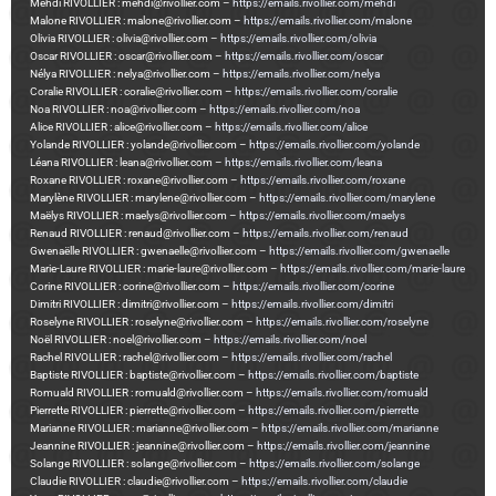
Mehdi RIVOLLIER : mehdi@rivollier.com –
https://emails.rivollier.com/mehdi
Malone RIVOLLIER : malone@rivollier.com –
https://emails.rivollier.com/malone
Olivia RIVOLLIER : olivia@rivollier.com –
https://emails.rivollier.com/olivia
Oscar RIVOLLIER : oscar@rivollier.com –
https://emails.rivollier.com/oscar
Nélya RIVOLLIER : nelya@rivollier.com –
https://emails.rivollier.com/nelya
Coralie RIVOLLIER : coralie@rivollier.com –
https://emails.rivollier.com/coralie
Noa RIVOLLIER : noa@rivollier.com –
https://emails.rivollier.com/noa
Alice RIVOLLIER : alice@rivollier.com –
https://emails.rivollier.com/alice
Yolande RIVOLLIER : yolande@rivollier.com –
https://emails.rivollier.com/yolande
Léana RIVOLLIER : leana@rivollier.com –
https://emails.rivollier.com/leana
Roxane RIVOLLIER : roxane@rivollier.com –
https://emails.rivollier.com/roxane
Marylène RIVOLLIER : marylene@rivollier.com –
https://emails.rivollier.com/marylene
Maëlys RIVOLLIER : maelys@rivollier.com –
https://emails.rivollier.com/maelys
Renaud RIVOLLIER : renaud@rivollier.com –
https://emails.rivollier.com/renaud
Gwenaëlle RIVOLLIER : gwenaelle@rivollier.com –
https://emails.rivollier.com/gwenaelle
Marie-Laure RIVOLLIER : marie-laure@rivollier.com –
https://emails.rivollier.com/marie-laure
Corine RIVOLLIER : corine@rivollier.com –
https://emails.rivollier.com/corine
Dimitri RIVOLLIER : dimitri@rivollier.com –
https://emails.rivollier.com/dimitri
Roselyne RIVOLLIER : roselyne@rivollier.com –
https://emails.rivollier.com/roselyne
Noël RIVOLLIER : noel@rivollier.com –
https://emails.rivollier.com/noel
Rachel RIVOLLIER : rachel@rivollier.com –
https://emails.rivollier.com/rachel
Baptiste RIVOLLIER : baptiste@rivollier.com –
https://emails.rivollier.com/baptiste
Romuald RIVOLLIER : romuald@rivollier.com –
https://emails.rivollier.com/romuald
Pierrette RIVOLLIER : pierrette@rivollier.com –
https://emails.rivollier.com/pierrette
Marianne RIVOLLIER : marianne@rivollier.com –
https://emails.rivollier.com/marianne
Jeannine RIVOLLIER : jeannine@rivollier.com –
https://emails.rivollier.com/jeannine
Solange RIVOLLIER : solange@rivollier.com –
https://emails.rivollier.com/solange
Claudie RIVOLLIER : claudie@rivollier.com –
https://emails.rivollier.com/claudie