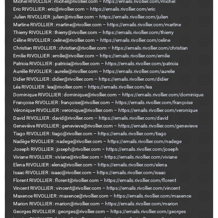
Michel RIVOLLIER : michel@rivollier.com –
https://emails.rivollier.com/michel
Eric RIVOLLIER : eric@rivollier.com –
https://emails.rivollier.com/eric
Julien RIVOLLIER : julien@rivollier.com –
https://emails.rivollier.com/julien
Martine RIVOLLIER : martine@rivollier.com –
https://emails.rivollier.com/martine
Thierry RIVOLLIER : thierry@rivollier.com –
https://emails.rivollier.com/thierry
Céline RIVOLLIER : celine@rivollier.com –
https://emails.rivollier.com/celine
Christian RIVOLLIER : christian@rivollier.com –
https://emails.rivollier.com/christian
Emilie RIVOLLIER : emilie@rivollier.com –
https://emails.rivollier.com/emilie
Patricia RIVOLLIER : patricia@rivollier.com –
https://emails.rivollier.com/patricia
Aurélie RIVOLLIER : aurelie@rivollier.com –
https://emails.rivollier.com/aurelie
Didier RIVOLLIER : didier@rivollier.com –
https://emails.rivollier.com/didier
Léa RIVOLLIER : lea@rivollier.com –
https://emails.rivollier.com/lea
Dominique RIVOLLIER : dominique@rivollier.com –
https://emails.rivollier.com/dominique
Françoise RIVOLLIER : françoise@rivollier.com –
https://emails.rivollier.com/françoise
Véronique RIVOLLIER : veronique@rivollier.com –
https://emails.rivollier.com/veronique
David RIVOLLIER : david@rivollier.com –
https://emails.rivollier.com/david
Geneviève RIVOLLIER : genevieve@rivollier.com –
https://emails.rivollier.com/genevieve
Tiago RIVOLLIER : tiago@rivollier.com –
https://emails.rivollier.com/tiago
Nadège RIVOLLIER : nadege@rivollier.com –
https://emails.rivollier.com/nadege
Joseph RIVOLLIER : joseph@rivollier.com –
https://emails.rivollier.com/joseph
Viviane RIVOLLIER : viviane@rivollier.com –
https://emails.rivollier.com/viviane
Elena RIVOLLIER : elena@rivollier.com –
https://emails.rivollier.com/elena
Isaac RIVOLLIER : isaac@rivollier.com –
https://emails.rivollier.com/isaac
Florent RIVOLLIER : florent@rivollier.com –
https://emails.rivollier.com/florent
Vincent RIVOLLIER : vincent@rivollier.com –
https://emails.rivollier.com/vincent
Maxence RIVOLLIER : maxence@rivollier.com –
https://emails.rivollier.com/maxence
Marion RIVOLLIER : marion@rivollier.com –
https://emails.rivollier.com/marion
Georges RIVOLLIER : georges@rivollier.com –
https://emails.rivollier.com/georges