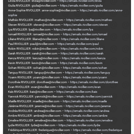
Linda RIVOLLIER : linda@rivollier.com –
https://emails.rivollier.com/linda
Giulia RIVOLLIER : giulia@rivollier.com –
https://emails.rivollier.com/giulia
Anne-Sophie RIVOLLIER : anne-sophie@rivollier.com –
https://emails.rivollier.com/anne-
sophie
Mathéo RIVOLLIER : matheo@rivollier.com –
https://emails.rivollier.com/matheo
Steven RIVOLLIER : steven@rivollier.com –
https://emails.rivollier.com/steven
Lya RIVOLLIER : lya@rivollier.com –
https://emails.rivollier.com/lya
Ismaël RIVOLLIER : ismael@rivollier.com –
https://emails.rivollier.com/ismael
Liliane RIVOLLIER : liliane@rivollier.com –
https://emails.rivollier.com/liliane
Paul RIVOLLIER : paul@rivollier.com –
https://emails.rivollier.com/paul
Robin RIVOLLIER : robin@rivollier.com –
https://emails.rivollier.com/robin
Sarah RIVOLLIER : sarah@rivollier.com –
https://emails.rivollier.com/sarah
Kenza RIVOLLIER : kenza@rivollier.com –
https://emails.rivollier.com/kenza
Kevin RIVOLLIER : kevin@rivollier.com –
https://emails.rivollier.com/kevin
Sohan RIVOLLIER : sohan@rivollier.com –
https://emails.rivollier.com/sohan
Tanguy RIVOLLIER : tanguy@rivollier.com –
https://emails.rivollier.com/tanguy
Yoann RIVOLLIER : yoann@rivollier.com –
https://emails.rivollier.com/yoann
Dorothée RIVOLLIER : dorothee@rivollier.com –
https://emails.rivollier.com/dorothee
Evan RIVOLLIER : evan@rivollier.com –
https://emails.rivollier.com/evan
Kaïs RIVOLLIER : kais@rivollier.com –
https://emails.rivollier.com/kais
Yannick RIVOLLIER : yannick@rivollier.com –
https://emails.rivollier.com/yannick
Maëlle RIVOLLIER : maelle@rivollier.com –
https://emails.rivollier.com/maelle
Jérémie RIVOLLIER : jeremie@rivollier.com –
https://emails.rivollier.com/jeremie
Andréa RIVOLLIER : andrea@rivollier.com –
https://emails.rivollier.com/andrea
Ambre RIVOLLIER : ambre@rivollier.com –
https://emails.rivollier.com/ambre
Emeline RIVOLLIER : emeline@rivollier.com –
https://emails.rivollier.com/emeline
Lydie RIVOLLIER : lydie@rivollier.com –
https://emails.rivollier.com/lydie
Frédérique RIVOLLIER : frederique@rivollier.com –
https://emails.rivollier.com/frederique