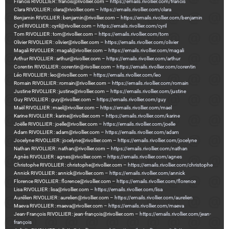
Francis RIVOLLIER : francis@rivollier.com –
https://emails.rivollier.com/francis
Clara RIVOLLIER : clara@rivollier.com –
https://emails.rivollier.com/clara
Benjamin RIVOLLIER : benjamin@rivollier.com –
https://emails.rivollier.com/benjamin
Cyril RIVOLLIER : cyril@rivollier.com –
https://emails.rivollier.com/cyril
Tom RIVOLLIER : tom@rivollier.com –
https://emails.rivollier.com/tom
Olivier RIVOLLIER : olivier@rivollier.com –
https://emails.rivollier.com/olivier
Magali RIVOLLIER : magali@rivollier.com –
https://emails.rivollier.com/magali
Arthur RIVOLLIER : arthur@rivollier.com –
https://emails.rivollier.com/arthur
Corentin RIVOLLIER : corentin@rivollier.com –
https://emails.rivollier.com/corentin
Léo RIVOLLIER : leo@rivollier.com –
https://emails.rivollier.com/leo
Romain RIVOLLIER : romain@rivollier.com –
https://emails.rivollier.com/romain
Justine RIVOLLIER : justine@rivollier.com –
https://emails.rivollier.com/justine
Guy RIVOLLIER : guy@rivollier.com –
https://emails.rivollier.com/guy
Maël RIVOLLIER : mael@rivollier.com –
https://emails.rivollier.com/mael
Karine RIVOLLIER : karine@rivollier.com –
https://emails.rivollier.com/karine
Joëlle RIVOLLIER : joelle@rivollier.com –
https://emails.rivollier.com/joelle
Adam RIVOLLIER : adam@rivollier.com –
https://emails.rivollier.com/adam
Jocelyne RIVOLLIER : jocelyne@rivollier.com –
https://emails.rivollier.com/jocelyne
Nathan RIVOLLIER : nathan@rivollier.com –
https://emails.rivollier.com/nathan
Agnès RIVOLLIER : agnes@rivollier.com –
https://emails.rivollier.com/agnes
Christophe RIVOLLIER : christophe@rivollier.com –
https://emails.rivollier.com/christophe
Annick RIVOLLIER : annick@rivollier.com –
https://emails.rivollier.com/annick
Florence RIVOLLIER : florence@rivollier.com –
https://emails.rivollier.com/florence
Lisa RIVOLLIER : lisa@rivollier.com –
https://emails.rivollier.com/lisa
Aurélien RIVOLLIER : aurelien@rivollier.com –
https://emails.rivollier.com/aurelien
Maeva RIVOLLIER : maeva@rivollier.com –
https://emails.rivollier.com/maeva
Jean-François RIVOLLIER : jean-françois@rivollier.com –
https://emails.rivollier.com/jean-
françois