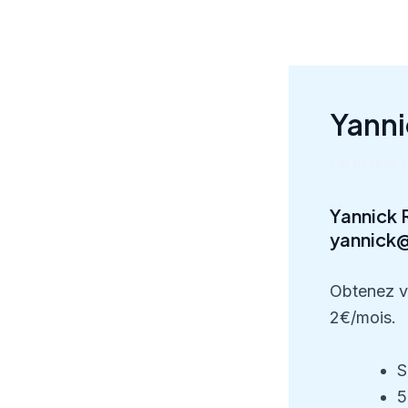
Aller
au
contenu
Yanni
Par
rivollier
/
Yannick 
yannick@
Obtenez v
2€/mois.
S
5