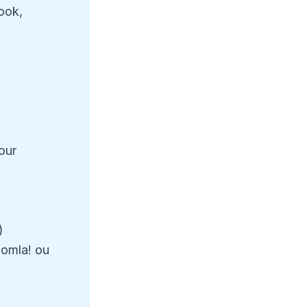
ook,
our
)
oomla! ou