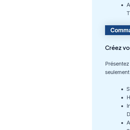
A
T
Créez vot
Présentez 
seulement
S
H
I
D
A