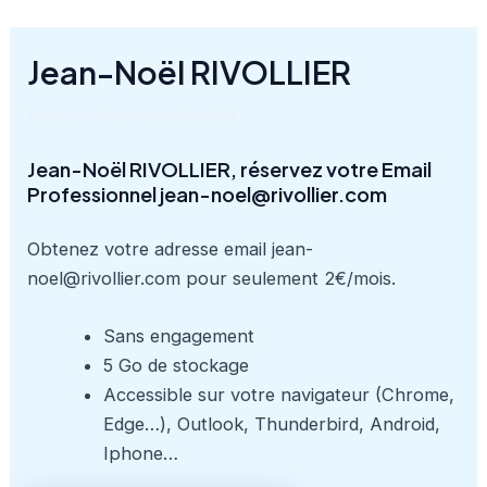
Aller
au
Jean-Noël RIVOLLIER
contenu
Par
rivollier
/
23 décembre 2023
Jean-Noël RIVOLLIER, réservez votre Email
Professionnel jean-noel@rivollier.com
Obtenez votre adresse email jean-
noel@rivollier.com pour seulement 2€/mois.
Sans engagement
5 Go de stockage
Accessible sur votre navigateur (Chrome,
Edge…), Outlook, Thunderbird, Android,
Iphone…