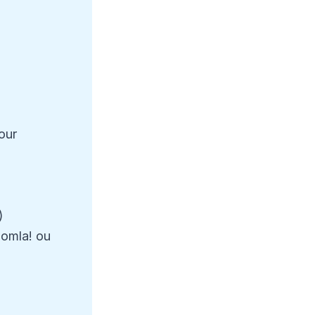
our
)
oomla! ou