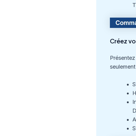
T
Créez vot
Présentez 
seulement
S
H
I
D
A
S